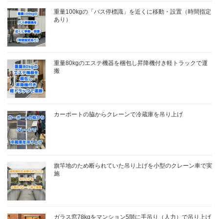
重量100kgの「バス停標識」を近くに移動・設置（時間指定
あり）
重量80kgのエステ機器を梱包し昇降機付き軽トラックで運
搬
カーポートの脇からクレーンで冷蔵庫を吊り上げ
旗竿地のため断られていた吊り上げを小型のクレーン車で実
施
ガラス窓78kgをマンション5階に手吊り（人力）で吊り上げ