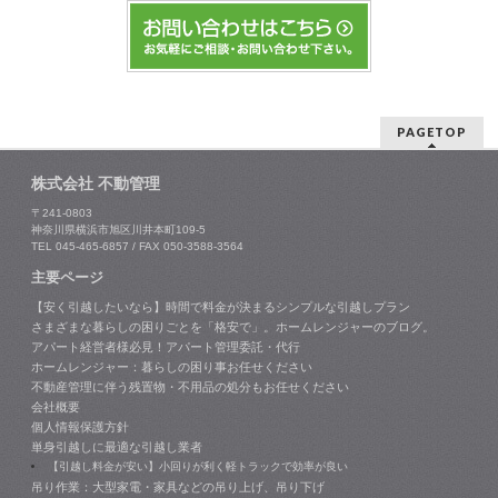
PAGETOP
株式会社 不動管理
〒241-0803
神奈川県横浜市旭区川井本町109-5
TEL 045-465-6857 / FAX 050-3588-3564
主要ページ
【安く引越したいなら】時間で料金が決まるシンプルな引越しプラン
さまざまな暮らしの困りごとを「格安で」。ホームレンジャーのブログ。
アパート経営者様必見！アパート管理委託・代行
ホームレンジャー：暮らしの困り事お任せください
不動産管理に伴う残置物・不用品の処分もお任せください
会社概要
個人情報保護方針
単身引越しに最適な引越し業者
【引越し料金が安い】小回りが利く軽トラックで効率が良い
吊り作業：大型家電・家具などの吊り上げ、吊り下げ