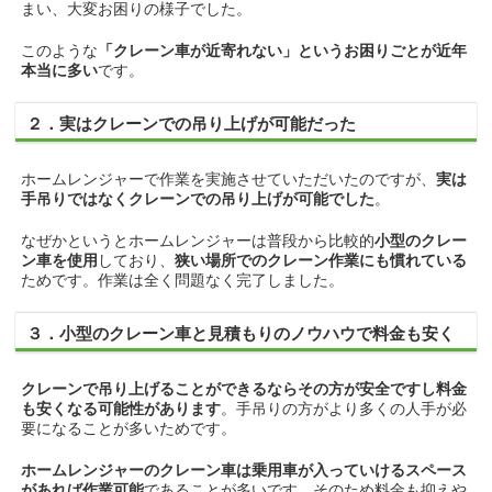
まい、大変お困りの様子でした。
このような
「クレーン車が近寄れない」というお困りごとが近年
本当に多い
です。
２．実はクレーンでの吊り上げが可能だった
ホームレンジャーで作業を実施させていただいたのですが、
実は
手吊りではなくクレーンでの吊り上げが可能でした
。
なぜかというとホームレンジャーは普段から比較的
小型のクレー
ン車を使用
しており、
狭い場所でのクレーン作業にも慣れている
ためです。作業は全く問題なく完了しました。
３．小型のクレーン車と見積もりのノウハウで料金も安く
クレーンで吊り上げることができるならその方が安全ですし料金
も安くなる可能性があります
。手吊りの方がより多くの人手が必
要になることが多いためです。
ホームレンジャーのクレーン車は乗用車が入っていけるスペース
があれば作業可能
であることが多いです。そのため料金も抑えや