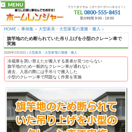
MENU
フリーダイヤル（ゴーゴーゴーハヨコイ！）
TEL
0800-555-8451
受付時間 9:00 - 19:00
HOME
»
事例集
»
大型家具・大型家電の運搬・搬入
»
旗竿地のため断られていた吊り上げを小型のクレーン車で
実施
2026年2月20日
大型家具・大型家電の運搬・搬入
冷蔵庫を買い替えたが搬入する業者が見つからない
旗竿地のため一般的なクレーン車が通れない
過去、入居の際には手吊りで搬入した
小型のクレーン車で問題なく作業を実施