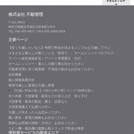
PAGETOP
株式会社 不動管理
〒241-0803
神奈川県横浜市旭区川井本町109-5
TEL 045-465-6857 / FAX 050-3588-3564
主要ページ
【安く引越したいなら】時間で料金が決まるシンプルな引越しプラン
さまざまな暮らしの困りごとを「格安で」。ホームレンジャーのブログ。
アパート経営者様必見！アパート管理委託・代行
ホームレンジャー：暮らしの困り事お任せください
不動産管理に伴う残置物・不用品の処分もお任せください
会社概要
個人情報保護方針
単身引越しに最適な引越し業者
【引越し料金が安い】小回りが利く軽トラックで効率が良い
吊り作業：大型家電・家具などの吊り上げ、吊り下げ
大型家電・家具の配送・搬入・設置なら
大型家電搬入でお困りの方へ
引越しが決まったらお読みください
重い家具・家電の移動もお任せください
面倒なお部屋の掃除・片付け、お任せください
コピー機・複合機の運搬も軽トラックで料金が格安
便利屋サービスの提供エリア