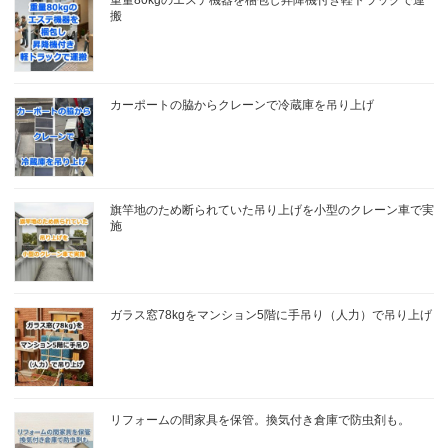
重量80kgのエステ機器を梱包し昇降機付き軽トラックで運
搬
カーポートの脇からクレーンで冷蔵庫を吊り上げ
旗竿地のため断られていた吊り上げを小型のクレーン車で実
施
ガラス窓78kgをマンション5階に手吊り（人力）で吊り上げ
リフォームの間家具を保管。換気付き倉庫で防虫剤も。