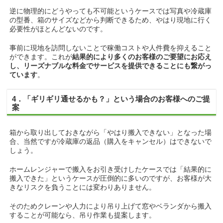
逆に物理的にどうやっても不可能というケースでは写真や冷蔵庫
の型番、箱のサイズなどから判断できるため、やはり現地に行く
必要性がほとんどないのです。
事前に現地を訪問しないことで稼働コストや人件費を抑えること
ができます。これが
結果的により多くのお客様のご要望にお応え
し、リーズナブルな料金でサービスを提供できることにも繋がっ
ています
。
4．「ギリギリ通せるかも？」という場合のお客様へのご提
案
箱から取り出しておきながら「やはり搬入できない」となった場
合、当然ですが冷蔵庫の返品（購入をキャンセル）はできないで
しょう。
ホームレンジャーで搬入をお引き受けしたケースでは「結果的に
搬入できた」というケースが圧倒的に多いのですが、お客様が大
きなリスクを負うことには変わりありません。
そのためクレーンや人力により吊り上げて窓やベランダから搬入
することが可能なら、吊り作業も提案します。