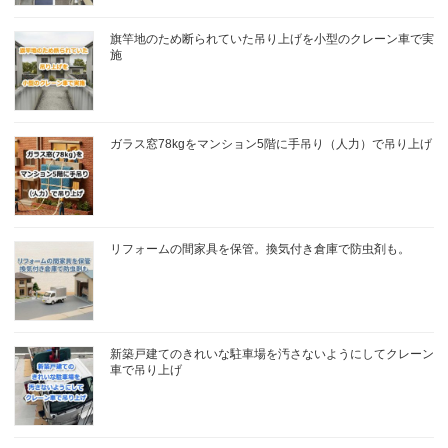
旗竿地のため断られていた吊り上げを小型のクレーン車で実
施
ガラス窓78kgをマンション5階に手吊り（人力）で吊り上げ
リフォームの間家具を保管。換気付き倉庫で防虫剤も。
新築戸建てのきれいな駐車場を汚さないようにしてクレーン
車で吊り上げ