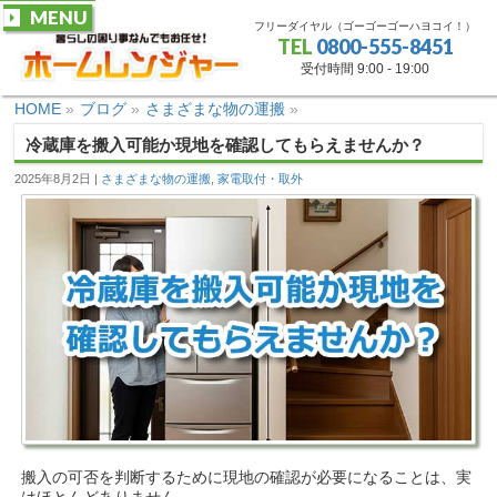
MENU
フリーダイヤル（ゴーゴーゴーハヨコイ！）
TEL
0800-555-8451
受付時間 9:00 - 19:00
HOME
»
ブログ
»
さまざまな物の運搬
»
冷蔵庫を搬入可能か現地を確認してもらえませんか？
2025年8月2日
さまざまな物の運搬
,
家電取付・取外
搬入の可否を判断するために現地の確認が必要になることは、実