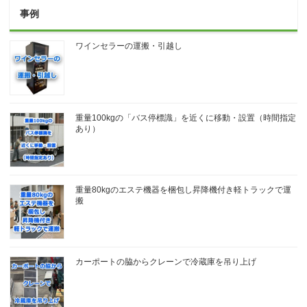
事例
ワインセラーの運搬・引越し
重量100kgの「バス停標識」を近くに移動・設置（時間指定
あり）
重量80kgのエステ機器を梱包し昇降機付き軽トラックで運
搬
カーポートの脇からクレーンで冷蔵庫を吊り上げ