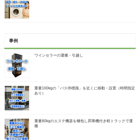
事例
ワインセラーの運搬・引越し
重量100kgの「バス停標識」を近くに移動・設置（時間指定
あり）
重量80kgのエステ機器を梱包し昇降機付き軽トラックで運
搬