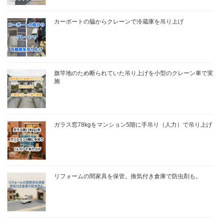
カーポートの脇からクレーンで冷蔵庫を吊り上げ
旗竿地のため断られていた吊り上げを小型のクレーン車で実
施
ガラス窓78kgをマンション5階に手吊り（人力）で吊り上げ
リフォームの間家具を保管。換気付き倉庫で防虫剤も。