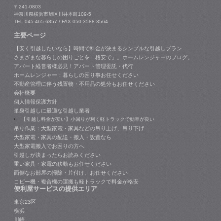
〒241-0803
神奈川県横浜市旭区川井本町109-5
TEL 045-465-6857 / FAX 050-3588-3564
主要ページ
【安く引越したいなら】時間で料金が決まるシンプルな引越しプラン
さまざまな暮らしの困りごとを「格安で」。ホームレンジャーのブログ。
アパート経営者様必見！アパート管理委託・代行
ホームレンジャー：暮らしの困り事お任せください
不動産管理に伴う残置物・不用品の処分もお任せください
会社概要
個人情報保護方針
単身引越しに最適な引越し業者
【引越し料金が安い】小回りが利く軽トラックで効率が良い
吊り作業：大型家電・家具などの吊り上げ、吊り下げ
大型家電・家具の配送・搬入・設置なら
大型家電搬入でお困りの方へ
引越しが決まったらお読みください
重い家具・家電の移動もお任せください
面倒なお部屋の掃除・片付け、お任せください
コピー機・複合機の運搬も軽トラックで料金が格安
便利屋サービスの提供エリア
東京23区
横浜
川崎