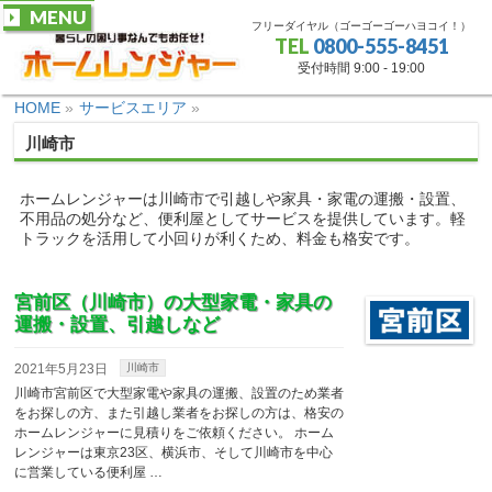
MENU
フリーダイヤル（ゴーゴーゴーハヨコイ！）
TEL
0800-555-8451
受付時間 9:00 - 19:00
HOME
»
サービスエリア
»
川崎市
ホームレンジャーは川崎市で引越しや家具・家電の運搬・設置、
不用品の処分など、便利屋としてサービスを提供しています。軽
トラックを活用して小回りが利くため、料金も格安です。
宮前区（川崎市）の大型家電・家具の
運搬・設置、引越しなど
2021年5月23日
川崎市
川崎市宮前区で大型家電や家具の運搬、設置のため業者
をお探しの方、また引越し業者をお探しの方は、格安の
ホームレンジャーに見積りをご依頼ください。 ホーム
レンジャーは東京23区、横浜市、そして川崎市を中心
に営業している便利屋 …