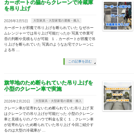
カーポートの脇からクレーンで冷蔵庫
を吊り上げ
2026年3月5日
大型家具・大型家電の運搬・搬入
カーポートが邪魔で吊り上げを断られていた なぜホー
ムレンジャーでは吊り上げ可能だったか 写真で作業可
否の判断や見積もりが可能 １．カーポートが邪魔で吊
り上げを断られていた 写真のようなお宅でクレーンに
よる吊 …
この記事を読む
旗竿地のため断られていた吊り上げを
小型のクレーン車で実施
2026年2月20日
大型家具・大型家電の運搬・搬入
クレーン車が近寄れないため断られていた吊り上げ 実
はクレーンでの吊り上げが可能だった 小型のクレーン
車と見積もりのノウハウで料金も安く １．クレーン車
が近寄れないため断られていた吊り上げ 今回ご紹介す
るのは大型の冷蔵庫が …