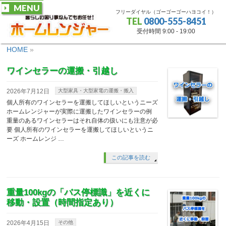
MENU
フリーダイヤル（ゴーゴーゴーハヨコイ！）
TEL
0800-555-8451
受付時間 9:00 - 19:00
HOME
»
ワインセラーの運搬・引越し
2026年7月12日
大型家具・大型家電の運搬・搬入
個人所有のワインセラーを運搬してほしいというニーズ
ホームレンジャーが実際に運搬したワインセラーの例
重量のあるワインセラーはそれ自体の扱いにも注意が必
要 個人所有のワインセラーを運搬してほしいというニ
ーズ ホームレンジ …
この記事を読む
重量100kgの「バス停標識」を近くに
移動・設置（時間指定あり）
2026年4月15日
その他