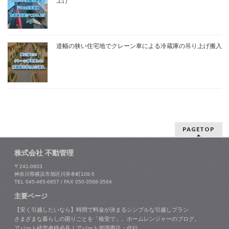
上げ
道幅の狭い住宅地でクレーン車による冷蔵庫の吊り上げ搬入
PAGETOP
株式会社 不動管理
〒241-0803
神奈川県横浜市旭区川井本町109-5
TEL 045-465-6857 / FAX 050-3588-3564
主要ページ
【安く引越したいなら】時間で料金が決まるシンプルな引越しプラン
さまざまな暮らしの困りごとを「格安で」。ホームレンジャーのブログ。
アパート経営者様必見！アパート管理委託・代行