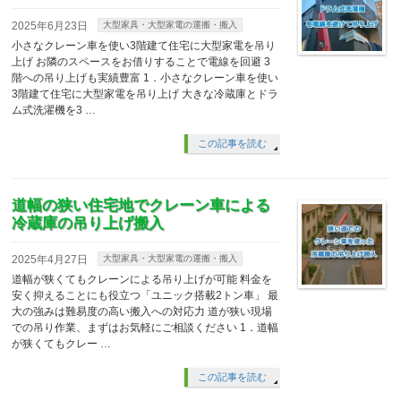
2025年6月23日
大型家具・大型家電の運搬・搬入
小さなクレーン車を使い3階建て住宅に大型家電を吊り
上げ お隣のスペースをお借りすることで電線を回避 3
階への吊り上げも実績豊富 1．小さなクレーン車を使い
3階建て住宅に大型家電を吊り上げ 大きな冷蔵庫とドラ
ム式洗濯機を3 …
この記事を読む
道幅の狭い住宅地でクレーン車による
冷蔵庫の吊り上げ搬入
2025年4月27日
大型家具・大型家電の運搬・搬入
道幅が狭くてもクレーンによる吊り上げが可能 料金を
安く抑えることにも役立つ「ユニック搭載2トン車」 最
大の強みは難易度の高い搬入への対応力 道が狭い現場
での吊り作業、まずはお気軽にご相談ください 1．道幅
が狭くてもクレー …
この記事を読む