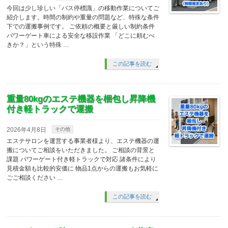
今回は少し珍しい「バス停標識」の移動作業についてご
紹介します。時間の制約や重量の問題など、特殊な条件
下での運搬事例です。 ご依頼の概要と厳しい制約条件
パワーゲート車による安全な移設作業 「どこに頼むべ
きか？」という特殊 …
この記事を読む
重量80kgのエステ機器を梱包し昇降機
付き軽トラックで運搬
2026年4月8日
その他
エステサロンを運営する事業者様より、エステ機器の運
搬についてご相談をいただきました。 ご相談の背景と
課題 パワーゲート付き軽トラックで対応 諸条件により
見積金額も比較的安価に 物品1点からの運搬もお気軽に
ごご相談ください …
この記事を読む