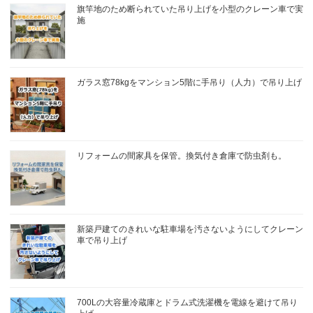
旗竿地のため断られていた吊り上げを小型のクレーン車で実
施
ガラス窓78kgをマンション5階に手吊り（人力）で吊り上げ
リフォームの間家具を保管。換気付き倉庫で防虫剤も。
新築戸建てのきれいな駐車場を汚さないようにしてクレーン
車で吊り上げ
700Lの大容量冷蔵庫とドラム式洗濯機を電線を避けて吊り