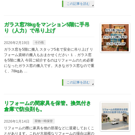
この記事を読む
ガラス窓78kgをマンション5階に手吊
り（人力）で吊り上げ
2026年2月19日
その他
ガラス窓を5階に搬入 スタッフ5名で安全に吊り上げ リ
フォーム資材の搬入もおまかせください １．ガラス窓
を5階に搬入 今回ご紹介するのはリフォームのため必要
になったガラス窓の搬入です。大きなガラス窓なので重
く、78kgあ …
この記事を読む
リフォームの間家具を保管。換気付き
倉庫で防虫剤も。
2026年1月14日
荷物一時保管
リフォームの際に家具を他の部屋などに退避しておくこ
とがあります。これが大規模なリフォームの場合は家の