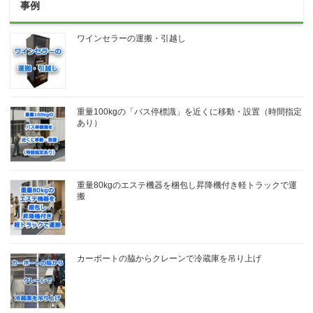
事例
ワインセラーの運搬・引越し
重量100kgの「バス停標識」を近くに移動・設置（時間指定
あり）
重量80kgのエステ機器を梱包し昇降機付き軽トラックで運
搬
カーポートの脇からクレーンで冷蔵庫を吊り上げ