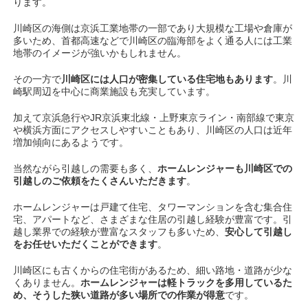
ります。
川崎区の海側は京浜工業地帯の一部であり大規模な工場や倉庫が
多いため、首都高速などで川崎区の臨海部をよく通る人には工業
地帯のイメージが強いかもしれません。
その一方で
川崎区には人口が密集している住宅地もあります
。川
崎駅周辺を中心に商業施設も充実しています。
加えて京浜急行やJR京浜東北線・上野東京ライン・南部線で東京
や横浜方面にアクセスしやすいこともあり、川崎区の人口は近年
増加傾向にあるようです。
当然ながら引越しの需要も多く、
ホームレンジャーも川崎区での
引越しのご依頼をたくさんいただきます
。
ホームレンジャーは戸建て住宅、タワーマンションを含む集合住
宅、アパートなど、さまざまな住居の引越し経験が豊富です。引
越し業界での経験が豊富なスタッフも多いため、
安心して引越し
をお任せいただくことができます
。
川崎区にも古くからの住宅街があるため、細い路地・道路が少な
くありません。
ホームレンジャーは軽トラックを多用しているた
め、そうした狭い道路が多い場所での作業が得意
です。