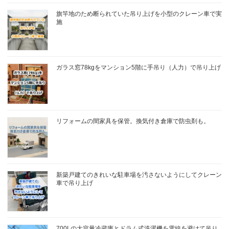
旗竿地のため断られていた吊り上げを小型のクレーン車で実
施
ガラス窓78kgをマンション5階に手吊り（人力）で吊り上げ
リフォームの間家具を保管。換気付き倉庫で防虫剤も。
新築戸建てのきれいな駐車場を汚さないようにしてクレーン
車で吊り上げ
700Lの大容量冷蔵庫とドラム式洗濯機を電線を避けて吊り