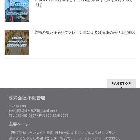
上げ
道幅の狭い住宅地でクレーン車による冷蔵庫の吊り上げ搬入
PAGETOP
株式会社 不動管理
〒241-0803
神奈川県横浜市旭区川井本町109-5
TEL 045-465-6857 / FAX 050-3588-3564
主要ページ
【安く引越したいなら】時間で料金が決まるシンプルな引越しプラン
さまざまな暮らしの困りごとを「格安で」。ホームレンジャーのブログ。