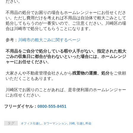
ださい。
不用品の処分でお困りの場合もホームレンジャーにお任せくださ
い。ただし費用だけを考えれば不用品は自治体で粗大ごみとして
処分してもらうのが一番安いので、ご注意ください。川崎区の場
合は川崎市で処分してもらうことになります。
参考：
川崎市の粗大ごみに関するページ
不用品をご自分で処分している暇や人手がない、指定された粗大
ごみの収集日に都合が合わないといった場合には、ホームレンジ
ャーにお任せください
。
大家さんや不動産管理会社さんから
残置物の運搬、処分
をご依頼
いただくこともあります。
川崎区でお困りのことがあれば、是非便利屋のホームレンジャー
にお任せください。
フリーダイヤル：
0800-555-8451
タグ
オフィス引越し
,
タワーマンション
,
川崎
,
引越し料金