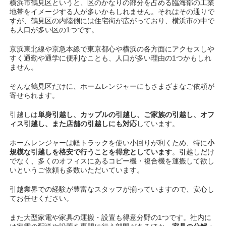
横浜市鶴見区というと、区のかなりの部分を占める臨海部の工業
地帯をイメージする人が多いかもしれません。それはその通りで
すが、鶴見区の内陸側には住宅街が広がっており、横浜市の中で
も人口が多い区の1つです。
京浜東北線や京急本線で東京都心や横浜の各方面にアクセスしや
すく通勤や通学に便利なことも、人口が多い理由の1つかもしれ
ません。
そんな鶴見区だけに、ホームレンジャーにもさまざまなご依頼が
寄せられます。
引越しは
単身引越し、カップルの引越し、ご家族の引越し、オフ
ィス引越し、また店舗の引越しにも対応
しています。
ホームレンジャーは軽トラックを使い小回りが利くため、特に
小
規模な引越しを格安で行うことを得意としています
。引越しだけ
でなく、多くのオフィスにあるコピー機・複合機を運搬して欲し
いというご依頼も多数いただいています。
引越業界での経験が豊富なスタッフが揃っていますので、安心し
てお任せください。
また大型家電や家具の運搬・設置も得意分野の1つです。社内に