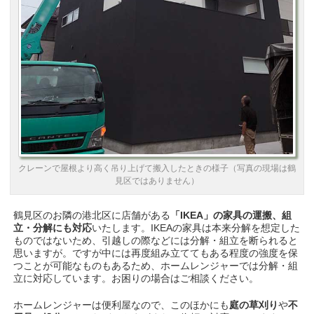
クレーンで屋根より高く吊り上げて搬入したときの様子（写真の現場は鶴
見区ではありません）
鶴見区のお隣の港北区に店舗がある
「IKEA」の家具の運搬、組
立・分解にも対応
いたします。IKEAの家具は本来分解を想定した
ものではないため、引越しの際などには分解・組立を断られると
思いますが。ですが中には再度組み立ててもある程度の強度を保
つことが可能なものもあるため、ホームレンジャーでは分解・組
立に対応しています。お困りの場合はご相談ください。
ホームレンジャーは便利屋なので、このほかにも
庭の草刈り
や
不