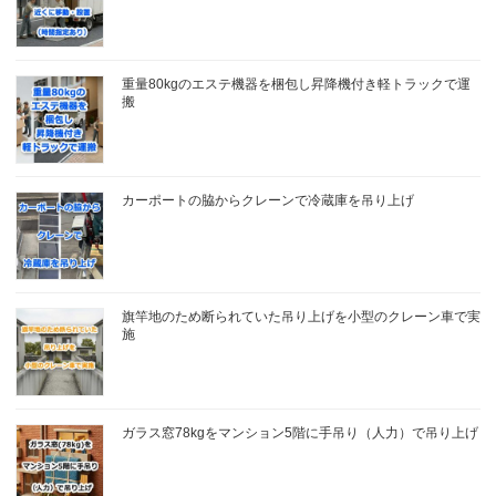
重量80kgのエステ機器を梱包し昇降機付き軽トラックで運
搬
カーポートの脇からクレーンで冷蔵庫を吊り上げ
旗竿地のため断られていた吊り上げを小型のクレーン車で実
施
ガラス窓78kgをマンション5階に手吊り（人力）で吊り上げ