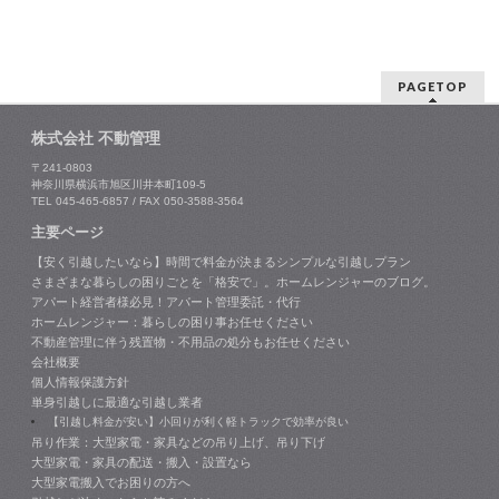
PAGETOP
株式会社 不動管理
〒241-0803
神奈川県横浜市旭区川井本町109-5
TEL 045-465-6857 / FAX 050-3588-3564
主要ページ
【安く引越したいなら】時間で料金が決まるシンプルな引越しプラン
さまざまな暮らしの困りごとを「格安で」。ホームレンジャーのブログ。
アパート経営者様必見！アパート管理委託・代行
ホームレンジャー：暮らしの困り事お任せください
不動産管理に伴う残置物・不用品の処分もお任せください
会社概要
個人情報保護方針
単身引越しに最適な引越し業者
【引越し料金が安い】小回りが利く軽トラックで効率が良い
吊り作業：大型家電・家具などの吊り上げ、吊り下げ
大型家電・家具の配送・搬入・設置なら
大型家電搬入でお困りの方へ