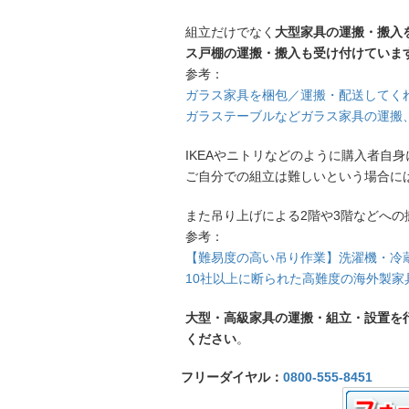
組立だけでなく
大型家具の運搬・搬入
ス戸棚の運搬・搬入も受け付けていま
参考：
ガラス家具を梱包／運搬・配送してく
ガラステーブルなどガラス家具の運搬
IKEAやニトリなどのように購入者自
ご自分での組立は難しいという場合に
また吊り上げによる2階や3階などへ
参考：
【難易度の高い吊り作業】洗濯機・冷
10社以上に断られた高難度の海外製家
大型・高級家具の運搬・組立・設置を
ください
。
フリーダイヤル：
0800-555-8451