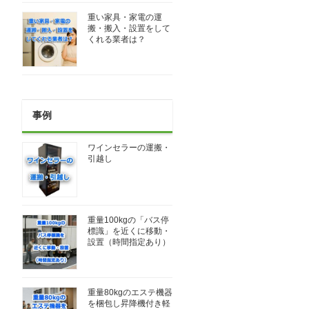
重い家具・家電の運
搬・搬入・設置をして
くれる業者は？
事例
ワインセラーの運搬・
引越し
重量100kgの「バス停
標識」を近くに移動・
設置（時間指定あり）
重量80kgのエステ機器
を梱包し昇降機付き軽