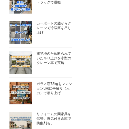
トラックで運搬
カーポートの脇からク
レーンで冷蔵庫を吊り
上げ
旗竿地のため断られて
いた吊り上げを小型の
クレーン車で実施
ガラス窓78kgをマンシ
ョン5階に手吊り（人
力）で吊り上げ
リフォームの間家具を
保管。換気付き倉庫で
防虫剤も。