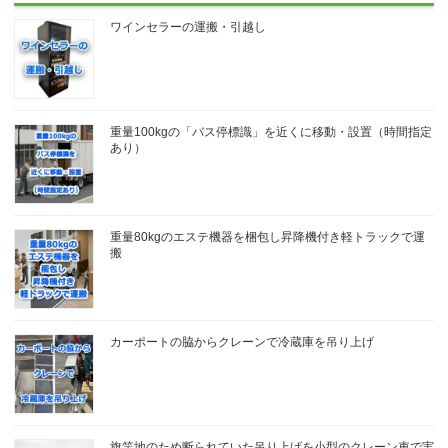
ワインセラーの運搬・引越し
重量100kgの「バス停標識」を近くに移動・設置（時間指定
あり）
重量80kgのエステ機器を梱包し昇降機付き軽トラックで運
搬
カーポートの脇からクレーンで冷蔵庫を吊り上げ
旗竿地のため断られていた吊り上げを小型のクレーン車で実