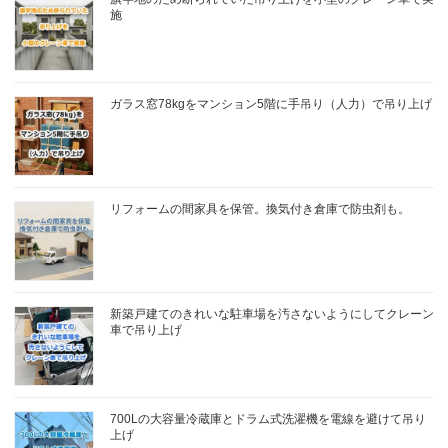
施
ガラス窓78kgをマンション5階に手吊り（人力）で吊り上げ
リフォームの間家具を保管。換気付き倉庫で防虫剤も。
新築戸建てのきれいな駐車場を汚さないようにしてクレーン
車で吊り上げ
700Lの大容量冷蔵庫とドラム式洗濯機を電線を避けて吊り
上げ