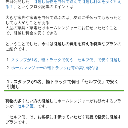
先日公開した「
引越し荷物を自分で運んで引越し料金を安く抑え
る？
」というブログ記事のポイントは
大きな家具や家電を自分で運ぶのは、友達に手伝ってもらったと
しても大変なことがある
大型の家具・家電だけホームレンジャーにお任せいただくこと
で、引越し料金を安くできる
ということでした。
今回は引越しの費用を抑える特殊なプラン
の
ご紹介です。
スタッフが1名、軽トラックで伺う「セルフ便」で安く引越し
ホームレンジャーの軽トラックは背の高い幌付き
1．スタッフが1名、軽トラックで伺う「セルフ便」で安く
引越し
荷物の多くない方の引越し
にホームレンジャーがお勧めするプラ
ンが「
セルフ便
」です。
「セルフ便」は、
お客様に手伝っていただく前提で格安に引越す
プラン
です。