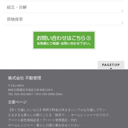
組立・分解
荷物保管
PAGETOP
株式会社 不動管理
〒241-0803
神奈川県横浜市旭区川井本町109-5
TEL 045-465-6857 / FAX 050-3588-3564
主要ページ
【安く引越したいなら】時間で料金が決まるシンプルな引越しプラン
さまざまな暮らしの困りごとを「格安で」。ホームレンジャーのブログ。
アパート経営者様必見！アパート管理委託・代行
ホームレンジャー：暮らしの困り事お任せください