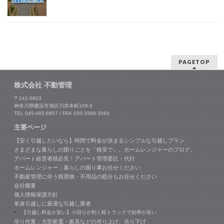
PAGETOP
株式会社 不動管理
〒241-0803
神奈川県横浜市旭区川井本町109-5
TEL 045-465-6857 / FAX 050-3588-3564
主要ページ
【安く引越したいなら】時間で料金が決まるシンプルな引越しプラン
さまざまな暮らしの困りごとを「格安で」。ホームレンジャーのブログ。
アパート経営者様必見！アパート管理委託・代行
ホームレンジャー：暮らしの困り事お任せください
不動産管理に伴う残置物・不用品の処分もお任せください
会社概要
個人情報保護方針
単身引越しに最適な引越し業者
【引越し料金が安い】小回りが利く軽トラックで効率が良い
吊り作業：大型家電・家具などの吊り上げ、吊り下げ