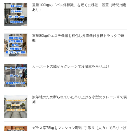
重量100kgの「バス停標識」を近くに移動・設置（時間指定
あり）
重量80kgのエステ機器を梱包し昇降機付き軽トラックで運
搬
カーポートの脇からクレーンで冷蔵庫を吊り上げ
旗竿地のため断られていた吊り上げを小型のクレーン車で実
施
ガラス窓78kgをマンション5階に手吊り（人力）で吊り上げ