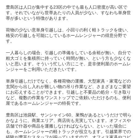
豊島区は人口が集中する23区の中でも最も人口密度が高い区で
す。それでいながら世帯あたりの人員が少ない、すなわち単身世
帯が多いという特徴があります。
荷物の少ない意単身引越しは、小回りの利く軽トラックを使い、
格安の引越しを可能にしているホームレンジャーの得意分野で
す。
一人暮らしの場合、引越しの準備をしている余裕が無い、自分で
粗大ゴミを集積所に持っていく時間が無い、という方も少なくな
いと思います。そういう忙しい方にこそ、是非便利屋のホームレ
ンジャーをご利用いただきたいです。
単身引越しだけでなく、各種荷物の運搬、大型家具・家電などの
玄関から出し入れが難しい物の吊り作業など、さまざまなご要望
にお応えすることができます。引越しと不要品の処分・引き取り
など、複数の作業をワンストップでご依頼いただけるのも、便利
屋であるホームレンジャーの特長です。
豊島区は池袋駅、サンシャイン60、巣鴨があるというだけで明ら
かなように、商業エリア、商店街も充実しています。オフィスや
店舗で什器や商品を運搬しなければならない、といった場合に
も、ホームレンジャーの軽トラックが役立ちます。引越業界での
経験が豊富なスタッフが揃っていますので、オフィス家具やコピ