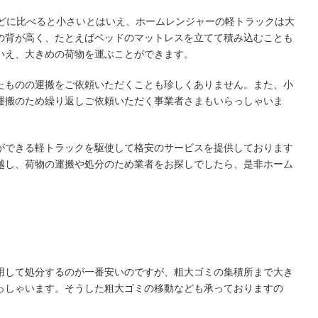
などに比べると小さいとはいえ、ホームレンジャーの軽トラックは大
の背が高く、たとえばベッドのマットレスを立てて積み込むことも
いえ、大きめの荷物を運ぶことができます。
たものの運搬をご依頼いただくことも珍しくありません。また、小
運搬のため繰り返しご依頼いただく事業者さまもいらっしゃいま
ができる軽トラックを駆使して格安のサービスを提供しております
越し、荷物の運搬や処分のため業者をお探しでしたら、是非ホーム
。
用して処分するのが一番安いのですが、粗大ゴミの集積所まで大き
っしゃいます。そうした粗大ゴミの移動なども承っておりますの