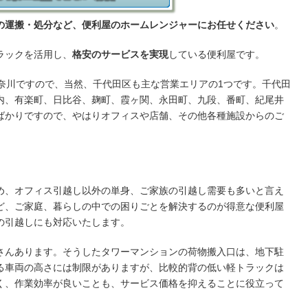
の運搬・処分など、便利屋のホームレンジャーにお任せください
。
ラックを活用し、
格安のサービスを実現
している便利屋です。
神奈川ですので、当然、千代田区も主な営業エリアの1つです。千代田
内、有楽町、日比谷、麹町、霞ヶ関、永田町、九段、番町、紀尾井
ばかりですので、やはりオフィスや店舗、その他各種施設からのご
め、オフィス引越し以外の単身、ご家族の引越し需要も多いと言え
ど、ご家庭、暮らしの中での困りごとを解決するのが得意な便利屋
の引越しにも対応いたします。
さんあります。そうしたタワーマンションの荷物搬入口は、地下駐
る車両の高さには制限がありますが、比較的背の低い軽トラックは
く、作業効率が良いことも、サービス価格を抑えることに役立って