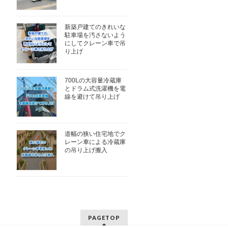
新築戸建てのきれいな
駐車場を汚さないよう
にしてクレーン車で吊
り上げ
700Lの大容量冷蔵庫
とドラム式洗濯機を電
線を避けて吊り上げ
道幅の狭い住宅地でク
レーン車による冷蔵庫
の吊り上げ搬入
PAGETOP