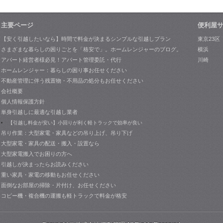
主要ページ
便利屋
【安く引越したいなら】時間で料金が決まるシンプルな引越しプラン
東京23区
さまざまな暮らしの困りごとを「格安で」。ホームレンジャーのブログ。
横浜
アパート経営者様必見！アパート管理委託・代行
川崎
ホームレンジャー：暮らしの困り事お任せください
不動産管理に伴う残置物・不用品の処分もお任せください
会社概要
個人情報保護方針
単身引越しに最適な引越し業者
【引越し料金が安い】小回りが利く軽トラックで効率が良い
吊り作業：大型家電・家具などの吊り上げ、吊り下げ
大型家電・家具の配送・搬入・設置なら
大型家電搬入でお困りの方へ
引越しが決まったらお読みください
重い家具・家電の移動もお任せください
面倒なお部屋の掃除・片付け、お任せください
コピー機・複合機の運搬も軽トラックで料金が格安