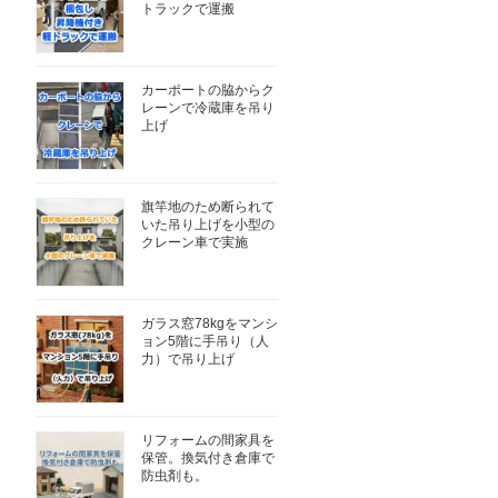
トラックで運搬
カーポートの脇からク
レーンで冷蔵庫を吊り
上げ
旗竿地のため断られて
いた吊り上げを小型の
クレーン車で実施
ガラス窓78kgをマンシ
ョン5階に手吊り（人
力）で吊り上げ
リフォームの間家具を
保管。換気付き倉庫で
防虫剤も。