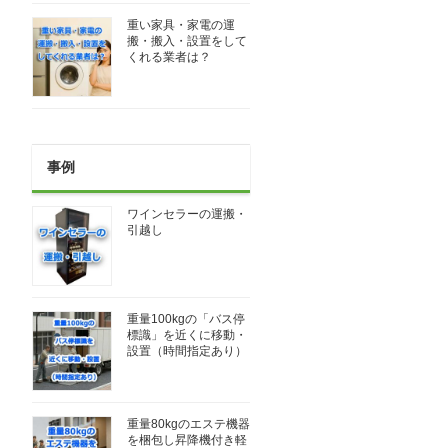
重い家具・家電の運
搬・搬入・設置をして
くれる業者は？
事例
ワインセラーの運搬・
引越し
重量100kgの「バス停
標識」を近くに移動・
設置（時間指定あり）
重量80kgのエステ機器
を梱包し昇降機付き軽