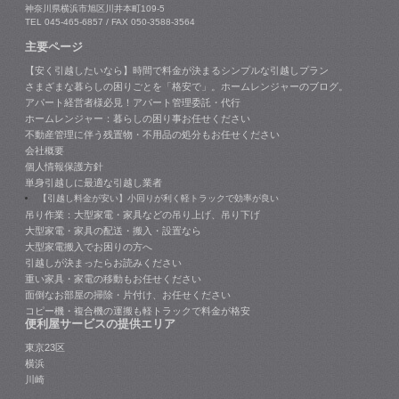
神奈川県横浜市旭区川井本町109-5
TEL 045-465-6857 / FAX 050-3588-3564
主要ページ
【安く引越したいなら】時間で料金が決まるシンプルな引越しプラン
さまざまな暮らしの困りごとを「格安で」。ホームレンジャーのブログ。
アパート経営者様必見！アパート管理委託・代行
ホームレンジャー：暮らしの困り事お任せください
不動産管理に伴う残置物・不用品の処分もお任せください
会社概要
個人情報保護方針
単身引越しに最適な引越し業者
【引越し料金が安い】小回りが利く軽トラックで効率が良い
吊り作業：大型家電・家具などの吊り上げ、吊り下げ
大型家電・家具の配送・搬入・設置なら
大型家電搬入でお困りの方へ
引越しが決まったらお読みください
重い家具・家電の移動もお任せください
面倒なお部屋の掃除・片付け、お任せください
コピー機・複合機の運搬も軽トラックで料金が格安
便利屋サービスの提供エリア
東京23区
横浜
川崎