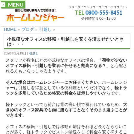
MENU
フリーダイヤル（ゴーゴーゴーハヨコイ！）
TEL
0800-555-8451
受付時間 9:00 - 19:00
HOME
»
ブログ
»
引越し
»
小規模なオフィスの移転・引越しを安くを済ませたいとき
は・・・
2020年2月19日
引越し
スタッフが数名ほどの小規模なオフィスの場合、「
荷物が少ない
オフィス移転・引越しを業者に任せると割高になる？
」と心配さ
れる方もいらっしゃるようです。
そんな場合はホームレンジャーにお任せください
。ホームレンジ
ャーは引越しを得意としている便利屋というだけでなく、
軽トラ
ックを多用しているため格安の料金を提示しやすい
からです。
軽トラックといっても荷台は背の高い幌で覆われているため、
大
きめのオフィス家具でも雨に濡らすことなくそのまま運ぶことが
できます
。
オフィスの移転・引越しでは移動距離はそれほど長くならないこ
とが多く、軽トラックでピストン輸送をして料金を安く抑えるこ