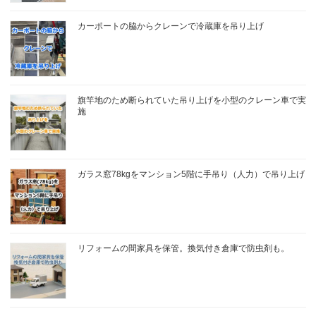
カーポートの脇からクレーンで冷蔵庫を吊り上げ
旗竿地のため断られていた吊り上げを小型のクレーン車で実
施
ガラス窓78kgをマンション5階に手吊り（人力）で吊り上げ
リフォームの間家具を保管。換気付き倉庫で防虫剤も。