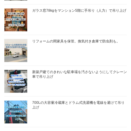
ガラス窓78kgをマンション5階に手吊り（人力）で吊り上げ
リフォームの間家具を保管。換気付き倉庫で防虫剤も。
新築戸建てのきれいな駐車場を汚さないようにしてクレーン
車で吊り上げ
700Lの大容量冷蔵庫とドラム式洗濯機を電線を避けて吊り
上げ