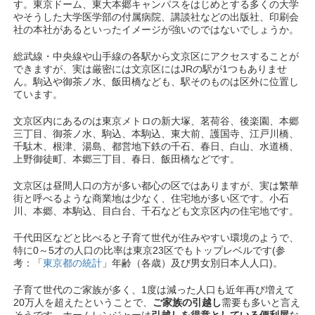
す。東京ドーム、東大本郷キャンパスをはじめとする多くの大学
やそうした大学医学部の付属病院、講談社などの出版社、印刷会
社の本社があるといったイメージが強いのではないでしょうか。
総武線・中央線や山手線の各駅から文京区にアクセスすることが
できますが、実は厳密には文京区にはJRの駅が1つもありませ
ん。駒込や御茶ノ水、飯田橋なども、駅そのものは区外に位置し
ています。
文京区内にあるのは東京メトロの新大塚、茗荷谷、後楽園、本郷
三丁目、御茶ノ水、駒込、本駒込、東大前、護国寺、江戸川橋、
千駄木、根津、湯島、都営地下鉄の千石、春日、白山、水道橋、
上野御徒町、本郷三丁目、春日、飯田橋などです。
文京区は昼間人口の方が多い都心の区ではありますが、実は繁華
街と呼べるような商業地は少なく、住宅地が多い区です。小石
川、本郷、本駒込、目白台、千石なども文京区内の住宅地です。
千代田区などと比べると子育て世代が住みやすい環境のようで、
特に0～5才の人口の比率は東京23区でもトップレベルです(参
考：「
東京都の統計
」年齢（各歳）及び男女別日本人人口)。
子育て世代のご家族が多く、1度は減った人口も近年再び増えて
20万人を超えたということで、
ご家族の引越し
需要も多いと言え
そうです。ホームレンジャーは
引越しを得意としている便利屋
な