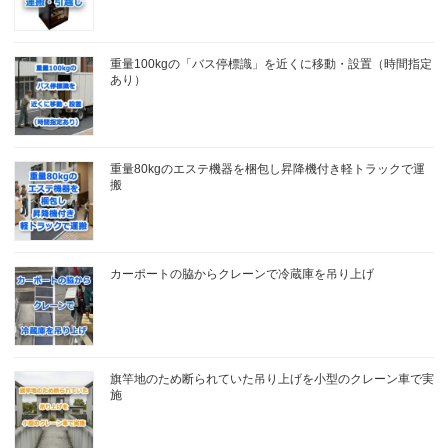
重量100kgの「バス停標識」を近くに移動・設置（時間指定
あり）
重量80kgのエステ機器を梱包し昇降機付き軽トラックで運
搬
カーポートの脇からクレーンで冷蔵庫を吊り上げ
旗竿地のため断られていた吊り上げを小型のクレーン車で実
施