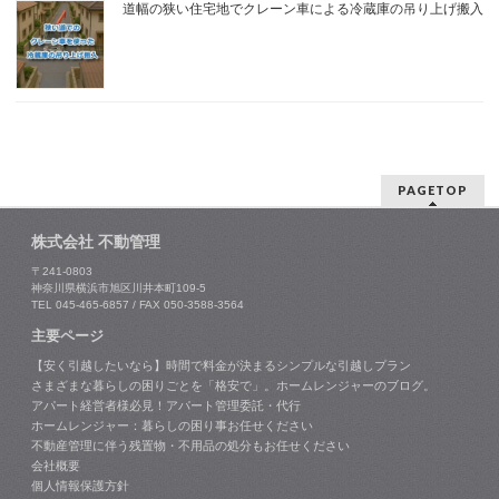
道幅の狭い住宅地でクレーン車による冷蔵庫の吊り上げ搬入
PAGETOP
株式会社 不動管理
〒241-0803
神奈川県横浜市旭区川井本町109-5
TEL 045-465-6857 / FAX 050-3588-3564
主要ページ
【安く引越したいなら】時間で料金が決まるシンプルな引越しプラン
さまざまな暮らしの困りごとを「格安で」。ホームレンジャーのブログ。
アパート経営者様必見！アパート管理委託・代行
ホームレンジャー：暮らしの困り事お任せください
不動産管理に伴う残置物・不用品の処分もお任せください
会社概要
個人情報保護方針