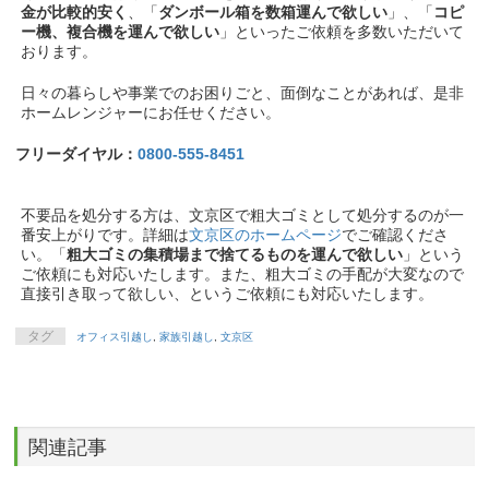
金が比較的安く
、「
ダンボール箱を数箱運んで欲しい
」、「
コピ
ー機、複合機を運んで欲しい
」といったご依頼を多数いただいて
おります。
日々の暮らしや事業でのお困りごと、面倒なことがあれば、是非
ホームレンジャーにお任せください。
フリーダイヤル：
0800-555-8451
不要品を処分する方は、文京区で粗大ゴミとして処分するのが一
番安上がりです。詳細は
文京区のホームページ
でご確認くださ
い。「
粗大ゴミの集積場まで捨てるものを運んで欲しい
」という
ご依頼にも対応いたします。また、粗大ゴミの手配が大変なので
直接引き取って欲しい、というご依頼にも対応いたします。
タグ
オフィス引越し
,
家族引越し
,
文京区
関連記事