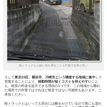
軽トラックなら細い道を通ることも可能で効率が良い
そして
東京23区、横浜市、川崎市という隣接する地域に集中
して
営業することにより、
移動時間が短くコストを抑えやすい
こと
も、格安の料金を提示できる理由の1つです。この地域から離れ
た場所での作業ではそれほど格安ではない可能性もあります。ご
承知ください。
軽トラックとはいっても荷台には幌をかけているので雨にも濡れ