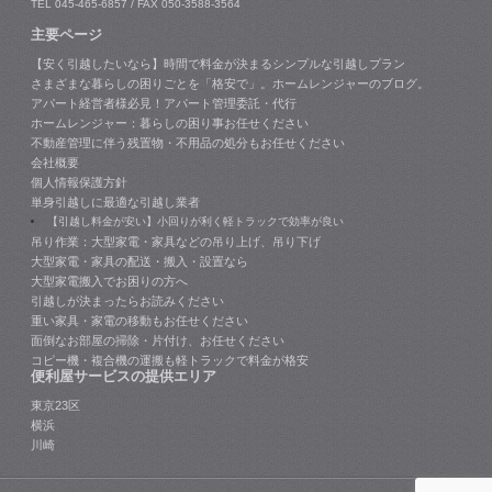
TEL 045-465-6857 / FAX 050-3588-3564
主要ページ
【安く引越したいなら】時間で料金が決まるシンプルな引越しプラン
さまざまな暮らしの困りごとを「格安で」。ホームレンジャーのブログ。
アパート経営者様必見！アパート管理委託・代行
ホームレンジャー：暮らしの困り事お任せください
不動産管理に伴う残置物・不用品の処分もお任せください
会社概要
個人情報保護方針
単身引越しに最適な引越し業者
【引越し料金が安い】小回りが利く軽トラックで効率が良い
吊り作業：大型家電・家具などの吊り上げ、吊り下げ
大型家電・家具の配送・搬入・設置なら
大型家電搬入でお困りの方へ
引越しが決まったらお読みください
重い家具・家電の移動もお任せください
面倒なお部屋の掃除・片付け、お任せください
コピー機・複合機の運搬も軽トラックで料金が格安
便利屋サービスの提供エリア
東京23区
横浜
川崎