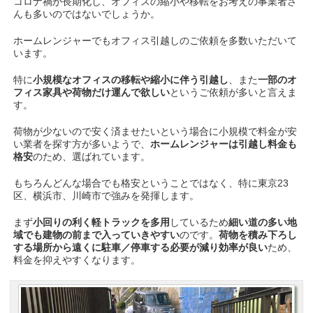
コロナ禍が長期化し、オフィスの縮小や移転をお考えの事業者さ
んも多いのではないでしょうか。
ホームレンジャーでもオフィス引越しのご依頼を多数いただいて
います。
特に
小規模なオフィスの移転や縮小に伴う引越し
、また
一部のオ
フィス家具や荷物だけ運んで欲しい
というご依頼が多いと言えま
す。
荷物が少ないので安く済ませたいという場合に小規模で料金が安
い業者を探す方が多いようで、
ホームレンジャーは引越し料金も
格安
のため、選ばれています。
もちろんどんな場合でも格安ということではなく、特に東京23
区、横浜市、川崎市で強みを発揮します。
まず
小回りの利く軽トラックを多用
しているため
細い道の多い地
域でも建物の前まで入っていきやすい
のです。
荷物を積み下ろし
する場所から遠くに駐車／停車する必要が減り効率が良い
ため、
料金を抑えやすくなります。