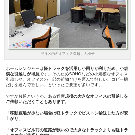
渋谷区内のオフィス引越しの様子
ホームレンジャーは
軽トラックを活用し小回りが利くため、小規
模な引越しが得意
です。そのためSOHOなどの小規模なオフィス
引越しや、オフィスの一部の荷物だけを運んで欲しい、コピー機
だけを運んで欲しい、といったご要望が多いです。
ですが普通というか、ある程度
規模の大きなオフィスの引越しを
ご依頼いただくこともあります
。
「
移動距離が少ない場合は軽トラックでピストン輸送した方が安
上がり
」
「
オフィスビル前の道路が狭いので大きなトラックよりも軽トラ