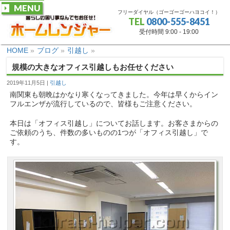
MENU
フリーダイヤル（ゴーゴーゴーハヨコイ！）
TEL
0800-555-8451
受付時間 9:00 - 19:00
HOME
»
ブログ
»
引越し
»
規模の大きなオフィス引越しもお任せください
2019年11月5日
引越し
南関東も朝晩はかなり寒くなってきました。今年は早くからイン
フルエンザが流行しているので、皆様もご注意ください。
本日は「オフィス引越し」についてお話します。お客さまからの
ご依頼のうち、件数の多いものの1つが「オフィス引越し」で
す。