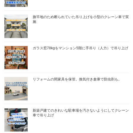
旗竿地のため断られていた吊り上げを小型のクレーン車で実
施
ガラス窓78kgをマンション5階に手吊り（人力）で吊り上げ
リフォームの間家具を保管。換気付き倉庫で防虫剤も。
新築戸建てのきれいな駐車場を汚さないようにしてクレーン
車で吊り上げ