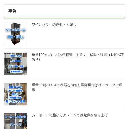
事例
ワインセラーの運搬・引越し
重量100kgの「バス停標識」を近くに移動・設置（時間指定
あり）
重量80kgのエステ機器を梱包し昇降機付き軽トラックで運
搬
カーポートの脇からクレーンで冷蔵庫を吊り上げ