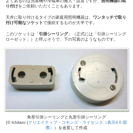
よくあるのは洗濯機や冷蔵庫の搬入・設置ですが、
照明機器の取
り付け
をご依頼いただくこともあります。
天井に取り付けるタイプの家庭用照明機器は、
ワンタッチで取り
付け可能なソケット
で接続するものが大半です。
このソケットは「
引掛シーリング
」（正式には「引掛シーリング
ローゼット」）と呼ぶそうで、下の写真のようなものです。
角形引掛シーリングと丸形引掛シーリング
(© Ichitaro (
クリエイティブ・コモンズ・ライセンス（表示4.0 国
際）
）を改変して作成