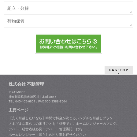
組立・分解
荷物保管
PAGETOP
株式会社 不動管理
〒241-0803
神奈川県横浜市旭区川井本町109-5
TEL 045-465-6857 / FAX 050-3588-3564
主要ページ
【安く引越したいなら】時間で料金が決まるシンプルな引越しプラン
さまざまな暮らしの困りごとを「格安で」。ホームレンジャーのブログ。
アパート経営者様必見！アパート管理委託・代行
ホームレンジャー：暮らしの困り事お任せください