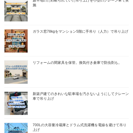
旗竿地のため断られていた吊り上げを小型のクレーン車で実
施
ガラス窓78kgをマンション5階に手吊り（人力）で吊り上げ
リフォームの間家具を保管。換気付き倉庫で防虫剤も。
新築戸建てのきれいな駐車場を汚さないようにしてクレーン
車で吊り上げ
700Lの大容量冷蔵庫とドラム式洗濯機を電線を避けて吊り
上げ