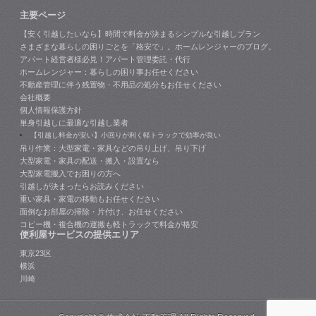
主要ページ
【安く引越したいなら】時間で料金が決まるシンプルな引越しプラン
さまざまな暮らしの困りごとを「格安で」。ホームレンジャーのブログ。
アパート経営者様必見！アパート管理委託・代行
ホームレンジャー：暮らしの困り事お任せください
不動産管理に伴う残置物・不用品の処分もお任せください
会社概要
個人情報保護方針
単身引越しに最適な引越し業者
【引越し料金が安い】小回りが利く軽トラックで効率が良い
吊り作業：大型家電・家具などの吊り上げ、吊り下げ
大型家電・家具の配送・搬入・設置なら
大型家電搬入でお困りの方へ
引越しが決まったらお読みください
重い家具・家電の移動もお任せください
面倒なお部屋の掃除・片付け、お任せください
コピー機・複合機の運搬も軽トラックで料金が格安
便利屋サービスの提供エリア
東京23区
横浜
川崎