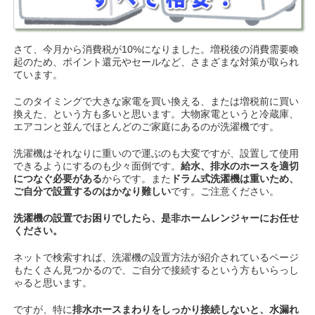
さて、今月から消費税が10%になりました。増税後の消費需要喚
起のため、ポイント還元やセールなど、さまざまな対策が取られ
ています。
このタイミングで大きな家電を買い換える、または増税前に買い
換えた、という方も多いと思います。大物家電というと冷蔵庫、
エアコンと並んでほとんどのご家庭にあるのが洗濯機です。
洗濯機はそれなりに重いので運ぶのも大変ですが、設置して使用
できるようにするのも少々面倒です。
給水、排水のホースを適切
につなぐ必要がある
からです。また
ドラム式洗濯機は重いため、
ご自分で設置するのはかなり難しい
です。ご注意ください。
洗濯機の設置でお困りでしたら、是非ホームレンジャーにお任せ
ください。
ネットで検索すれば、洗濯機の設置方法が紹介されているページ
もたくさん見つかるので、ご自分で接続するという方もいらっし
ゃると思います。
ですが、特に
排水ホースまわりをしっかり接続しないと、水漏れ