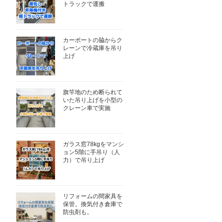
トラックで運搬
カーポートの脇からク
レーンで冷蔵庫を吊り
上げ
旗竿地のため断られて
いた吊り上げを小型の
クレーン車で実施
ガラス窓78kgをマンシ
ョン5階に手吊り（人
力）で吊り上げ
リフォームの間家具を
保管。換気付き倉庫で
防虫剤も。