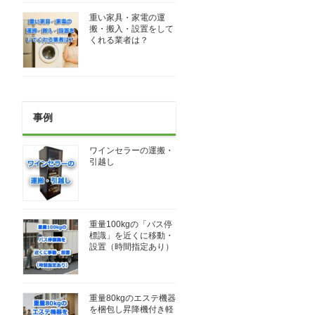
重い家具・家電の運
搬・搬入・設置をして
くれる業者は？
事例
ワインセラーの運搬・
引越し
重量100kgの「バス停
標識」を近くに移動・
設置（時間指定あり）
重量80kgのエステ機器
を梱包し昇降機付き軽