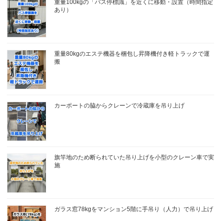
重量100kgの「バス停標識」を近くに移動・設置（時間指定
あり）
重量80kgのエステ機器を梱包し昇降機付き軽トラックで運
搬
カーポートの脇からクレーンで冷蔵庫を吊り上げ
旗竿地のため断られていた吊り上げを小型のクレーン車で実
施
ガラス窓78kgをマンション5階に手吊り（人力）で吊り上げ