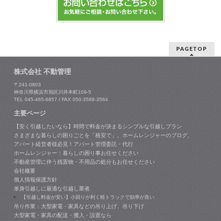
PAGETOP
株式会社 不動管理
〒241-0803
神奈川県横浜市旭区川井本町109-5
TEL 045-465-6857 / FAX 050-3588-3564
主要ページ
【安く引越したいなら】時間で料金が決まるシンプルな引越しプラン
さまざまな暮らしの困りごとを「格安で」。ホームレンジャーのブログ。
アパート経営者様必見！アパート管理委託・代行
ホームレンジャー：暮らしの困り事お任せください
不動産管理に伴う残置物・不用品の処分もお任せください
会社概要
個人情報保護方針
単身引越しに最適な引越し業者
【引越し料金が安い】小回りが利く軽トラックで効率が良い
吊り作業：大型家電・家具などの吊り上げ、吊り下げ
大型家電・家具の配送・搬入・設置なら