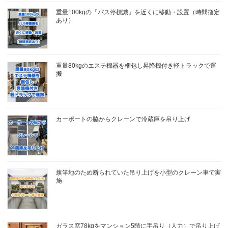
重量100kgの「バス停標識」を近くに移動・設置（時間指定
あり）
重量80kgのエステ機器を梱包し昇降機付き軽トラックで運
搬
カーポートの脇からクレーンで冷蔵庫を吊り上げ
旗竿地のため断られていた吊り上げを小型のクレーン車で実
施
ガラス窓78kgをマンション5階に手吊り（人力）で吊り上げ