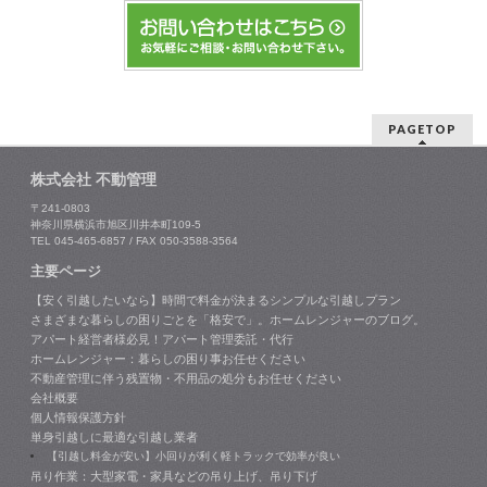
PAGETOP
株式会社 不動管理
〒241-0803
神奈川県横浜市旭区川井本町109-5
TEL 045-465-6857 / FAX 050-3588-3564
主要ページ
【安く引越したいなら】時間で料金が決まるシンプルな引越しプラン
さまざまな暮らしの困りごとを「格安で」。ホームレンジャーのブログ。
アパート経営者様必見！アパート管理委託・代行
ホームレンジャー：暮らしの困り事お任せください
不動産管理に伴う残置物・不用品の処分もお任せください
会社概要
個人情報保護方針
単身引越しに最適な引越し業者
【引越し料金が安い】小回りが利く軽トラックで効率が良い
吊り作業：大型家電・家具などの吊り上げ、吊り下げ