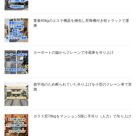
重量80kgのエステ機器を梱包し昇降機付き軽トラックで運
搬
カーポートの脇からクレーンで冷蔵庫を吊り上げ
旗竿地のため断られていた吊り上げを小型のクレーン車で実
施
ガラス窓78kgをマンション5階に手吊り（人力）で吊り上げ