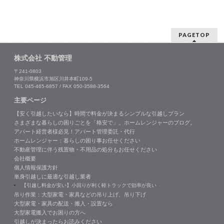
PAGETOP
株式会社 不動管理
〒241-0803
神奈川県横浜市旭区川井本町109-5
TEL 045-465-6857 / FAX 050-3588-3564
主要ページ
【安く引越したいなら】時間で料金が決まるシンプルな引越しプラン
さまざまな暮らしの困りごとを「格安で」。ホームレンジャーのブログ。
アパート経営者様必見！アパート管理委託・代行
ホームレンジャー：暮らしの困り事お任せください
不動産管理に伴う残置物・不用品の処分もお任せください
会社概要
個人情報保護方針
単身引越しに最適な引越し業者
【引越し料金が安い】小回りが利く軽トラックで効率が良い
吊り作業：大型家電・家具などの吊り上げ、吊り下げ
大型家電・家具の配送・搬入・設置なら
大型家電搬入でお困りの方へ
引越しが決まったらお読みください