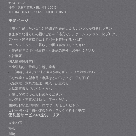
〒241-0803
神奈川県横浜市旭区川井本町109-5
TEL 045-465-6857 / FAX 050-3588-3564
主要ページ
【安く引越したいなら】時間で料金が決まるシンプルな引越しプラン
さまざまな暮らしの困りごとを「格安で」。ホームレンジャーのブログ。
アパート経営者様必見！アパート管理委託・代行
ホームレンジャー：暮らしの困り事お任せください
不動産管理に伴う残置物・不用品の処分もお任せください
会社概要
個人情報保護方針
単身引越しに最適な引越し業者
【引越し料金が安い】小回りが利く軽トラックで効率が良い
吊り作業：大型家電・家具などの吊り上げ、吊り下げ
大型家電・家具の配送・搬入・設置なら
大型家電搬入でお困りの方へ
引越しが決まったらお読みください
重い家具・家電の移動もお任せください
面倒なお部屋の掃除・片付け、お任せください
コピー機・複合機の運搬も軽トラックで料金が格安
便利屋サービスの提供エリア
東京23区
横浜
川崎