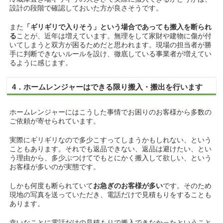
設計の段階で確認しておいた方が良さそうです。
また
「ギリギリで入りそう」という場合であっても搬入を断られ
る
ことが、近年は増えています。無理をして家財や建物に傷が付
いてしまうと双方が困るためだと思われます。現場の担当者が勝
手に判断できないルールを設け、徹底している事業者が増えてい
るように感じます。
4．ホームレンジャーはできる限り搬入・搬出を行います
ホームレンジャーにはこうした事情でお困りのお客様から多数の
ご依頼が寄せられています。
実際にギリギリなので多少こすってしまうかもしれない、という
こともあります。それでも返品できない、返品は避けたい、とい
う理由から、多少ぶつけてでもとにかく搬入して欲しい、という
お客様が多いのが実態です。
しかも何度も断られていて
お急ぎのお客様が多い
です。そのため
現地の写真を送っていただき、電話だけで見積もりをすることも
あります。
幸いなことに電話だけの見積もりで搬入できなかったということ