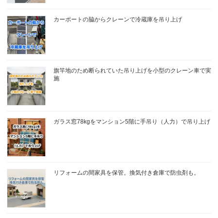
カーポートの脇からクレーンで冷蔵庫を吊り上げ
旗竿地のため断られていた吊り上げを小型のクレーン車で実
施
ガラス窓78kgをマンション5階に手吊り（人力）で吊り上げ
リフォームの間家具を保管。換気付き倉庫で防虫剤も。