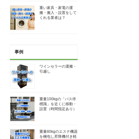
重い家具・家電の運
搬・搬入・設置をして
くれる業者は？
事例
ワインセラーの運搬・
引越し
重量100kgの「バス停
標識」を近くに移動・
設置（時間指定あり）
重量80kgのエステ機器
を梱包し昇降機付き軽