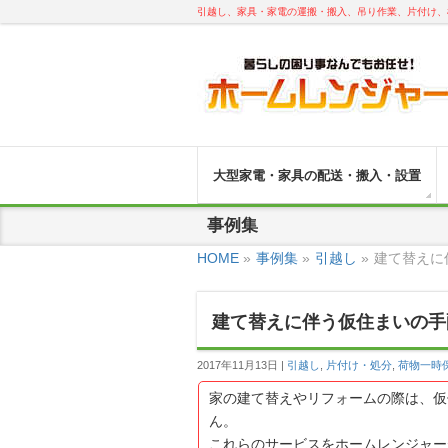
引越し、家具・家電の運搬・搬入、吊り作業、片付け、
大型家電・家具の配送・搬入・設置
事例集
HOME
»
事例集
»
引越し
»
建て替えに
建て替えに伴う仮住まいの手
2017年11月13日
引越し
,
片付け・処分
,
荷物一時
家の建て替えやリフォームの際は、仮
ん。
これらのサービスをホームレンジャー