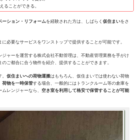
えることができる。
ベーション・リフォーム
を経験された方は、しばらく
仮住まい
をさ
。
まに必要なサービスをワンストップで提供することが可能です。
ンジャーを運営する株式会社不動管理は、不動産管理業務を手がけ
まのご都合に合う物件を紹介、提供することができます。
す。
仮住まいへの荷物運搬
はもちろん、仮住まいでは使わない荷物
。
荷物を一時保管
する場合、一般的にはトランクルーム等の倉庫を
ームレンジャーなら、
空き室を利用して格安で保管することが可能