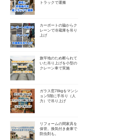
トラックで運搬
カーポートの脇からク
レーンで冷蔵庫を吊り
上げ
旗竿地のため断られて
いた吊り上げを小型の
クレーン車で実施
ガラス窓78kgをマンシ
ョン5階に手吊り（人
力）で吊り上げ
リフォームの間家具を
保管。換気付き倉庫で
防虫剤も。