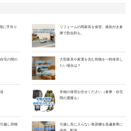
5階に手吊り
リフォームの間家具を保管。換気付き倉
庫で防虫剤も。
自宅の間の
大型家具や家電を含む荷物を一時保管し
たい場合は？
送
冬物の保管お任せください（倉庫・自宅
間の運搬も）
引越し荷物
引越し先に入らない食器棚を急遽倉庫に
保管、配達