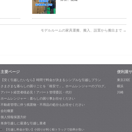
モデルルームの家具運搬、搬入、設置から搬出まで
→
主要ページ
便利屋
【安く引越したいなら】時間で料金が決まるシンプルな引越しプラン
東京23区
さまざまな暮らしの困りごとを「格安で」。ホームレンジャーのブログ。
横浜
アパート経営者様必見！アパート管理委託・代行
川崎
ホームレンジャー：暮らしの困り事お任せください
不動産管理に伴う残置物・不用品の処分もお任せください
会社概要
個人情報保護方針
単身引越しに最適な引越し業者
【引越し料金が安い】小回りが利く軽トラックで効率が良い