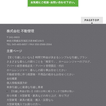
PAGETOP
株式会社 不動管理
〒241-0803
神奈川県横浜市旭区川井本町109-5
TEL 045-465-6857 / FAX 050-3588-3564
主要ページ
【安く引越したいなら】時間で料金が決まるシンプルな引越しプラン
さまざまな暮らしの困りごとを「格安で」。ホームレンジャーのブログ。
アパート経営者様必見！アパート管理委託・代行
ホームレンジャー：暮らしの困り事お任せください
不動産管理に伴う残置物・不用品の処分もお任せください
会社概要
個人情報保護方針
単身引越しに最適な引越し業者
【引越し料金が安い】小回りが利く軽トラックで効率が良い
吊り作業：大型家電・家具などの吊り上げ、吊り下げ
大型家電・家具の配送・搬入・設置なら
大型家電搬入でお困りの方へ