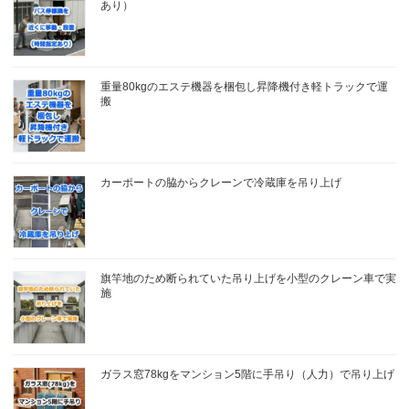
あり）
重量80kgのエステ機器を梱包し昇降機付き軽トラックで運
搬
カーポートの脇からクレーンで冷蔵庫を吊り上げ
旗竿地のため断られていた吊り上げを小型のクレーン車で実
施
ガラス窓78kgをマンション5階に手吊り（人力）で吊り上げ