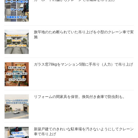
旗竿地のため断られていた吊り上げを小型のクレーン車で実
施
ガラス窓78kgをマンション5階に手吊り（人力）で吊り上げ
リフォームの間家具を保管。換気付き倉庫で防虫剤も。
新築戸建てのきれいな駐車場を汚さないようにしてクレーン
車で吊り上げ