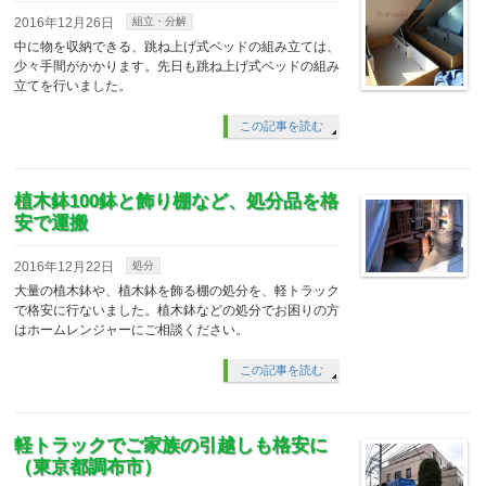
2016年12月26日
組立・分解
中に物を収納できる、跳ね上げ式ベッドの組み立ては、
少々手間がかかります。先日も跳ね上げ式ベッドの組み
立てを行いました。
この記事を読む
植木鉢100鉢と飾り棚など、処分品を格
安で運搬
2016年12月22日
処分
大量の植木鉢や、植木鉢を飾る棚の処分を、軽トラック
で格安に行ないました。植木鉢などの処分でお困りの方
はホームレンジャーにご相談ください。
この記事を読む
軽トラックでご家族の引越しも格安に
（東京都調布市）