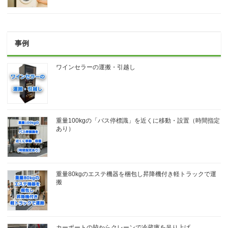
事例
ワインセラーの運搬・引越し
重量100kgの「バス停標識」を近くに移動・設置（時間指定
あり）
重量80kgのエステ機器を梱包し昇降機付き軽トラックで運
搬
カーポートの脇からクレーンで冷蔵庫を吊り上げ