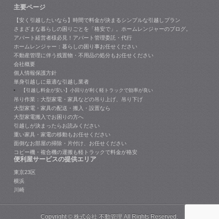
主要ページ
【安く引越したいなら】時間で料金が決まるシンプルな引越しプラン
さまざまな暮らしの困りごとを「格安で」。ホームレンジャーのブログ。
アパート経営者様必見！アパート管理委託・代行
ホームレンジャー：暮らしの困り事お任せください
不動産管理に伴う残置物・不用品の処分もお任せください
会社概要
個人情報保護方針
単身引越しに最適な引越し業者
【引越し料金が安い】小回りが利く軽トラックで効率が良い
吊り作業：大型家電・家具などの吊り上げ、吊り下げ
大型家電・家具の配送・搬入・設置なら
大型家電搬入でお困りの方へ
引越しが決まったらお読みください
重い家具・家電の移動もお任せください
面倒なお部屋の掃除・片付け、お任せください
コピー機・複合機の運搬も軽トラックで料金が格安
便利屋サービスの提供エリア
東京23区
横浜
川崎
Copyright ©
株式会社 不動管理
All Rights Reserved.