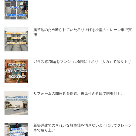
旗竿地のため断られていた吊り上げを小型のクレーン車で実
施
ガラス窓78kgをマンション5階に手吊り（人力）で吊り上げ
リフォームの間家具を保管。換気付き倉庫で防虫剤も。
新築戸建てのきれいな駐車場を汚さないようにしてクレーン
車で吊り上げ