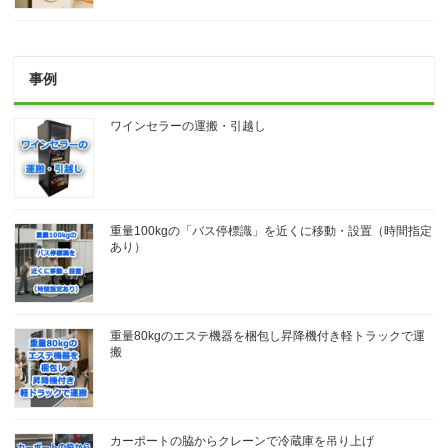
事例
ワインセラーの運搬・引越し
重量100kgの「バス停標識」を近くに移動・設置（時間指定
あり）
重量80kgのエステ機器を梱包し昇降機付き軽トラックで運
搬
カーポートの脇からクレーンで冷蔵庫を吊り上げ