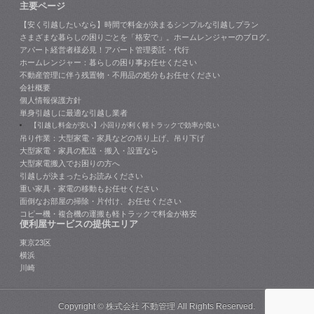
主要ページ
【安く引越したいなら】時間で料金が決まるシンプルな引越しプラン
さまざまな暮らしの困りごとを「格安で」。ホームレンジャーのブログ。
アパート経営者様必見！アパート管理委託・代行
ホームレンジャー：暮らしの困り事お任せください
不動産管理に伴う残置物・不用品の処分もお任せください
会社概要
個人情報保護方針
単身引越しに最適な引越し業者
【引越し料金が安い】小回りが利く軽トラックで効率が良い
吊り作業：大型家電・家具などの吊り上げ、吊り下げ
大型家電・家具の配送・搬入・設置なら
大型家電搬入でお困りの方へ
引越しが決まったらお読みください
重い家具・家電の移動もお任せください
面倒なお部屋の掃除・片付け、お任せください
コピー機・複合機の運搬も軽トラックで料金が格安
便利屋サービスの提供エリア
東京23区
横浜
川崎
Copyright ©
株式会社 不動管理
All Rights Reserved.