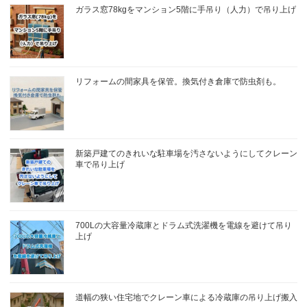
ガラス窓78kgをマンション5階に手吊り（人力）で吊り上げ
リフォームの間家具を保管。換気付き倉庫で防虫剤も。
新築戸建てのきれいな駐車場を汚さないようにしてクレーン
車で吊り上げ
700Lの大容量冷蔵庫とドラム式洗濯機を電線を避けて吊り
上げ
道幅の狭い住宅地でクレーン車による冷蔵庫の吊り上げ搬入