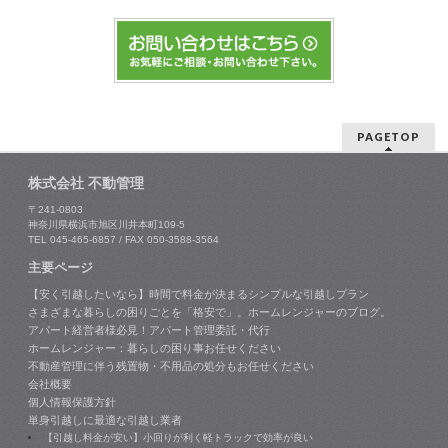
PAGETOP
株式会社 不動管理
〒241-0803
神奈川県横浜市旭区川井本町109-5
TEL 045-465-6857 / FAX 050-3588-3564
主要ページ
【安く引越したいなら】時間で料金が決まるシンプルな引越しプラン
さまざまな暮らしの困りごとを「格安で」。ホームレンジャーのブログ。
アパート経営者様必見！アパート管理委託・代行
ホームレンジャー：暮らしの困り事お任せください
不動産管理に伴う残置物・不用品の処分もお任せください
会社概要
個人情報保護方針
単身引越しに最適な引越し業者
【引越し料金が安い】小回りが利く軽トラックで効率が良い