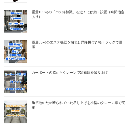
重量100kgの「バス停標識」を近くに移動・設置（時間指定
あり）
重量80kgのエステ機器を梱包し昇降機付き軽トラックで運
搬
カーポートの脇からクレーンで冷蔵庫を吊り上げ
旗竿地のため断られていた吊り上げを小型のクレーン車で実
施