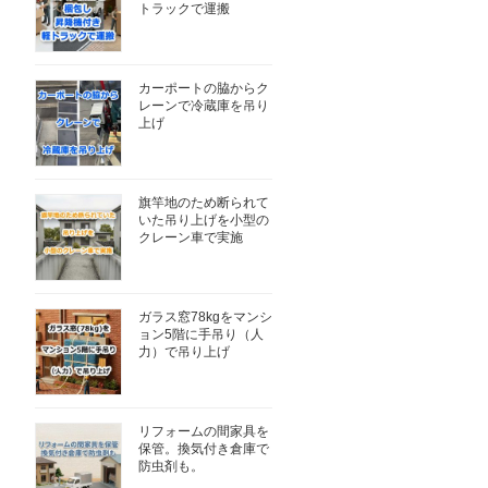
トラックで運搬
カーポートの脇からク
レーンで冷蔵庫を吊り
上げ
旗竿地のため断られて
いた吊り上げを小型の
クレーン車で実施
ガラス窓78kgをマンシ
ョン5階に手吊り（人
力）で吊り上げ
リフォームの間家具を
保管。換気付き倉庫で
防虫剤も。