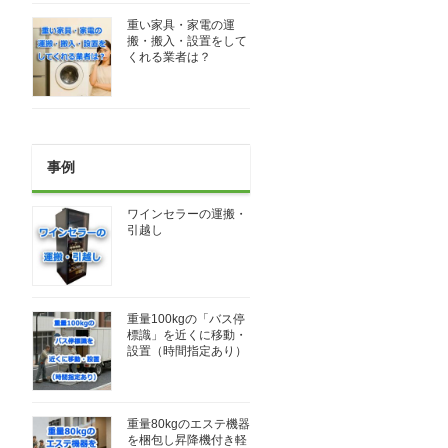
重い家具・家電の運
搬・搬入・設置をして
くれる業者は？
事例
ワインセラーの運搬・
引越し
重量100kgの「バス停
標識」を近くに移動・
設置（時間指定あり）
重量80kgのエステ機器
を梱包し昇降機付き軽