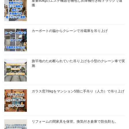
重量80kgのエステ機器を梱包し昇降機付き軽トラックで運
搬
カーポートの脇からクレーンで冷蔵庫を吊り上げ
旗竿地のため断られていた吊り上げを小型のクレーン車で実
施
ガラス窓78kgをマンション5階に手吊り（人力）で吊り上げ
リフォームの間家具を保管。換気付き倉庫で防虫剤も。