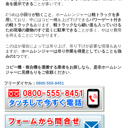
金を提示できる
ことが多いです。
2つめは
小回りが効くこと
。ホームレンジャーは
軽トラックを多
用
しており、中にはコピー機を上げ下げできる
パワーゲート付き
の軽トラックも
あります。
軽トラックなら細い道も入っていける
ため現場の建物のすぐ近くに駐車できる
ことが多く、やはり費用
を抑えることにつながります。
このほか場合によっては吊り上げ、吊り下げが必要な現場もあり
ますが、
ホームレンジャーは吊り作業を得意としていることも強
みの1つ
です。
コピー機・複合機を運搬する業者をお探しなら、是非ホームレン
ジャーに見積もりをご依頼ください
。
フリーダイヤル：
0800-555-8451