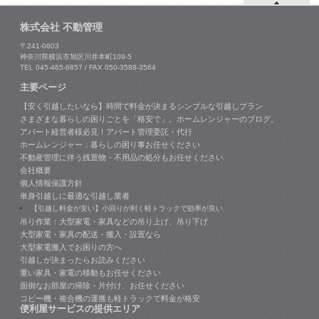
株式会社 不動管理
〒241-0803
神奈川県横浜市旭区川井本町109-5
TEL 045-465-6857 / FAX 050-3588-3564
主要ページ
【安く引越したいなら】時間で料金が決まるシンプルな引越しプラン
さまざまな暮らしの困りごとを「格安で」。ホームレンジャーのブログ。
アパート経営者様必見！アパート管理委託・代行
ホームレンジャー：暮らしの困り事お任せください
不動産管理に伴う残置物・不用品の処分もお任せください
会社概要
個人情報保護方針
単身引越しに最適な引越し業者
【引越し料金が安い】小回りが利く軽トラックで効率が良い
吊り作業：大型家電・家具などの吊り上げ、吊り下げ
大型家電・家具の配送・搬入・設置なら
大型家電搬入でお困りの方へ
引越しが決まったらお読みください
重い家具・家電の移動もお任せください
面倒なお部屋の掃除・片付け、お任せください
コピー機・複合機の運搬も軽トラックで料金が格安
便利屋サービスの提供エリア