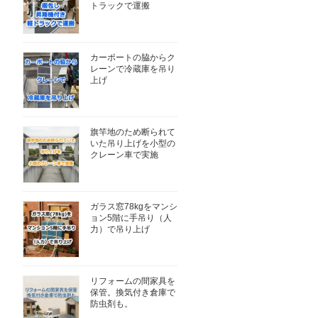
トラックで運搬
カーポートの脇からク
レーンで冷蔵庫を吊り
上げ
旗竿地のため断られて
いた吊り上げを小型の
クレーン車で実施
ガラス窓78kgをマンシ
ョン5階に手吊り（人
力）で吊り上げ
リフォームの間家具を
保管。換気付き倉庫で
防虫剤も。