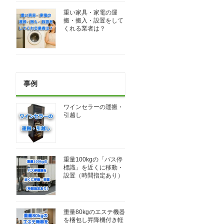
重い家具・家電の運
搬・搬入・設置をして
くれる業者は？
事例
ワインセラーの運搬・
引越し
重量100kgの「バス停
標識」を近くに移動・
設置（時間指定あり）
重量80kgのエステ機器
を梱包し昇降機付き軽