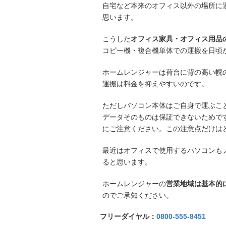
自宅など本来のオフィス以外の場所に
思います。
こうした
オフィス家具・オフィス用品
コピー機・複合機単体での運搬を日頃
ホームレンジャーは荷台に背の高い幌
運搬は料金を抑えやすいのです。
ただしパソコン本体はご自身で運ぶこ
データそのものは保証できないためで
にご注意ください。この注意点だけは
最近はオフィスで使用するパソコンも
ると思います。
ホームレンジャーの
営業地域は基本的
のでご承知ください。
フリーダイヤル：
0800-555-8451