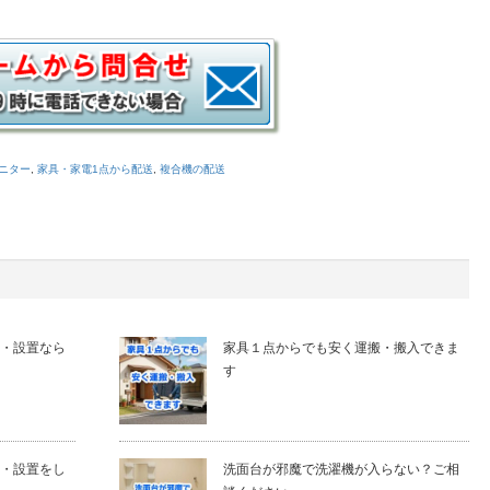
ニター
,
家具・家電1点から配送
,
複合機の配送
・設置なら
家具１点からでも安く運搬・搬入できま
す
・設置をし
洗面台が邪魔で洗濯機が入らない？ご相