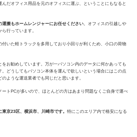
運んだオフィス用品を元のオフィスに運ぶ、ということにもなると
の運搬もホームレンジャーにお任せください
。オフィスの引越しや
から行っています。
の付いた軽トラックを多用しており小回りが利くため、小口の荷物
とをお勧めしています。万が一パソコン内のデータに何かあっても
す。どうしてもパソコン本体を運んで欲しいという場合にはこの点
どのような運送業者でも同じだと思います。
ノートPCが多いので、ほとんどの方はあまり問題なくご自身で運べ
に東京23区、横浜市、川崎市です。
特にこのエリア内で格安になる