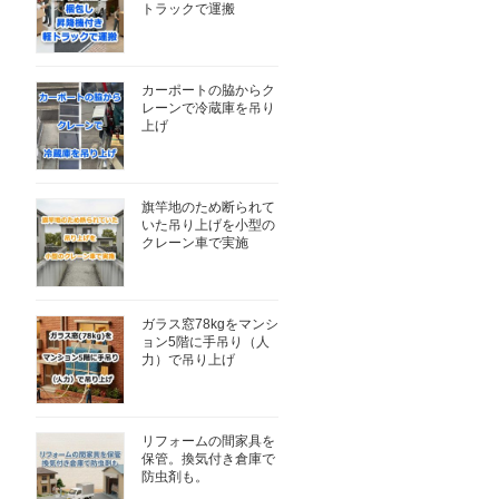
トラックで運搬
カーポートの脇からク
レーンで冷蔵庫を吊り
上げ
旗竿地のため断られて
いた吊り上げを小型の
クレーン車で実施
ガラス窓78kgをマンシ
ョン5階に手吊り（人
力）で吊り上げ
リフォームの間家具を
保管。換気付き倉庫で
防虫剤も。