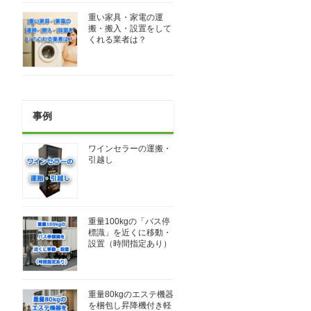
重い家具・家電の運
搬・搬入・設置をして
くれる業者は？
事例
ワインセラーの運搬・
引越し
重量100kgの「バス停
標識」を近くに移動・
設置（時間指定あり）
重量80kgのエステ機器
を梱包し昇降機付き軽