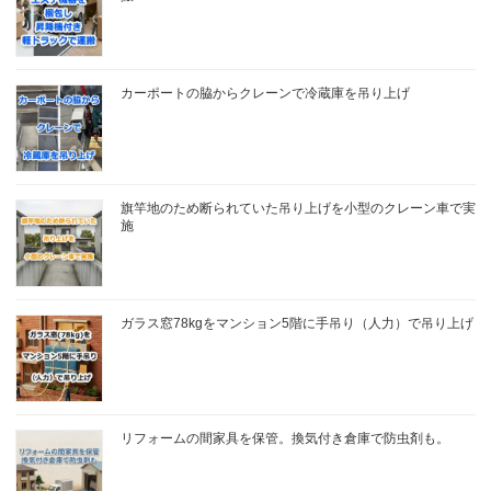
カーポートの脇からクレーンで冷蔵庫を吊り上げ
旗竿地のため断られていた吊り上げを小型のクレーン車で実
施
ガラス窓78kgをマンション5階に手吊り（人力）で吊り上げ
リフォームの間家具を保管。換気付き倉庫で防虫剤も。