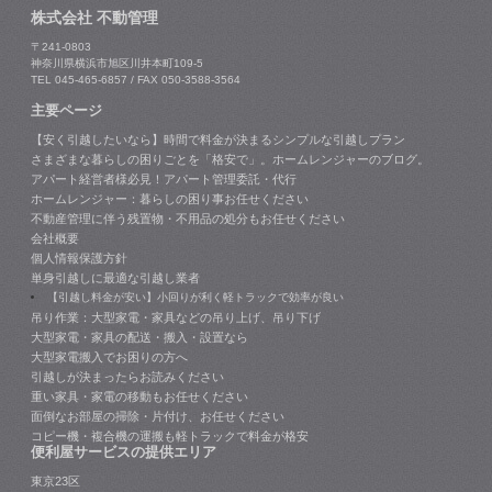
株式会社 不動管理
〒241-0803
神奈川県横浜市旭区川井本町109-5
TEL 045-465-6857 / FAX 050-3588-3564
主要ページ
【安く引越したいなら】時間で料金が決まるシンプルな引越しプラン
さまざまな暮らしの困りごとを「格安で」。ホームレンジャーのブログ。
アパート経営者様必見！アパート管理委託・代行
ホームレンジャー：暮らしの困り事お任せください
不動産管理に伴う残置物・不用品の処分もお任せください
会社概要
個人情報保護方針
単身引越しに最適な引越し業者
【引越し料金が安い】小回りが利く軽トラックで効率が良い
吊り作業：大型家電・家具などの吊り上げ、吊り下げ
大型家電・家具の配送・搬入・設置なら
大型家電搬入でお困りの方へ
引越しが決まったらお読みください
重い家具・家電の移動もお任せください
面倒なお部屋の掃除・片付け、お任せください
コピー機・複合機の運搬も軽トラックで料金が格安
便利屋サービスの提供エリア
東京23区