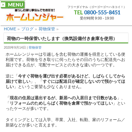
MENU
フリーダイヤル（ゴーゴーゴーハヨコイ！）
TEL
0800-555-8451
受付時間 9:00 - 19:00
HOME
»
ブログ
»
荷物保管
»
荷物の一時保管いたします（換気設備付き倉庫を使用）
2020年9月14日
荷物保管
ホームレンジャーは引越しを含む荷物の運搬を得意としている便
利屋です。荷物を引き取りに伺ったらその日のうちに配送先へお
届けできる点が、宅配サービスとの大きな違いの一つです。
逆に「
今すぐ荷物を運び出す必要があるけど、しばらくしてから
届けて欲しい
」、「
すぐには配送日が確定しないので預かってほ
しい
」というご要望も少なくありません。
「
現在の住居は退出するが、新居への入居日まで日数がある
」、
「
リフォームのためしらばく荷物を倉庫で預かってほしい
」とい
ったケースが多いです。
タイミングとしては入学、卒業、入社、転勤、家のリフォーム／
新築などが多いと言えます。