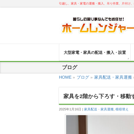
引越し、家具・家電の運搬・搬入、吊り作業、片付け、
大型家電・家具の配送・搬入・設置
ブログ
HOME
»
ブログ
»
家具配送・家具運搬
家具を2階から下ろす・移動
2025年1月16日
家具配送・家具運搬
,
模様替え