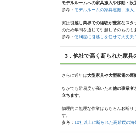
モデルルームへの家具搬入や移動・設
参考：
モデルルームの家具運搬、搬入
実は
引越し業界での経験が豊富なスタ
のため年間を通じて引越しそのものも
参考：
便利屋に引越しを任せて大丈夫
3．他社で高く断られた家具
さらに近年は
大型家具や大型家電の運
なかでも難易度が高いため
他の事業者
立ちます
。
物理的に無理な作業はもちろんお断り
す。
参考：
10社以上に断られた高難度の