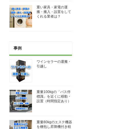
重い家具・家電の運
搬・搬入・設置をして
くれる業者は？
事例
ワインセラーの運搬・
引越し
重量100kgの「バス停
標識」を近くに移動・
設置（時間指定あり）
重量80kgのエステ機器
を梱包し昇降機付き軽