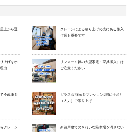
屋上から運
クレーンによる吊り上げの先にある搬入
作業も重要です
り上げをホ
リフォーム後の大型家電・家具搬入には
理由
ご注意ください
で冷蔵庫を
ガラス窓78kgをマンション5階に手吊り
（人力）で吊り上げ
らクレーン
新築戸建てのきれいな駐車場を汚さない