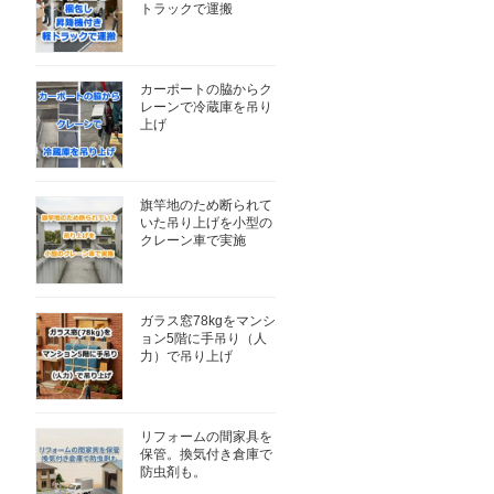
トラックで運搬
カーポートの脇からク
レーンで冷蔵庫を吊り
上げ
旗竿地のため断られて
いた吊り上げを小型の
クレーン車で実施
ガラス窓78kgをマンシ
ョン5階に手吊り（人
力）で吊り上げ
リフォームの間家具を
保管。換気付き倉庫で
防虫剤も。