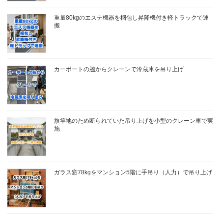
重量80kgのエステ機器を梱包し昇降機付き軽トラックで運
搬
カーポートの脇からクレーンで冷蔵庫を吊り上げ
旗竿地のため断られていた吊り上げを小型のクレーン車で実
施
ガラス窓78kgをマンション5階に手吊り（人力）で吊り上げ