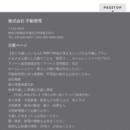
PAGETOP
株式会社 不動管理
〒241-0803
神奈川県横浜市旭区川井本町109-5
TEL 045-465-6857 / FAX 050-3588-3564
主要ページ
【安く引越したいなら】時間で料金が決まるシンプルな引越しプラン
さまざまな暮らしの困りごとを「格安で」。ホームレンジャーのブログ。
アパート経営者様必見！アパート管理委託・代行
ホームレンジャー：暮らしの困り事お任せください
不動産管理に伴う残置物・不用品の処分もお任せください
会社概要
個人情報保護方針
単身引越しに最適な引越し業者
【引越し料金が安い】小回りが利く軽トラックで効率が良い
吊り作業：大型家電・家具などの吊り上げ、吊り下げ
大型家電・家具の配送・搬入・設置なら
大型家電搬入でお困りの方へ
引越しが決まったらお読みください
重い家具・家電の移動もお任せください
面倒なお部屋の掃除・片付け、お任せください