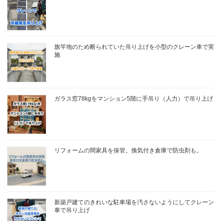
旗竿地のため断られていた吊り上げを小型のクレーン車で実
施
ガラス窓78kgをマンション5階に手吊り（人力）で吊り上げ
リフォームの間家具を保管。換気付き倉庫で防虫剤も。
新築戸建てのきれいな駐車場を汚さないようにしてクレーン
車で吊り上げ