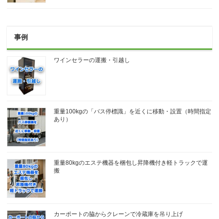
事例
ワインセラーの運搬・引越し
重量100kgの「バス停標識」を近くに移動・設置（時間指定
あり）
重量80kgのエステ機器を梱包し昇降機付き軽トラックで運
搬
カーポートの脇からクレーンで冷蔵庫を吊り上げ