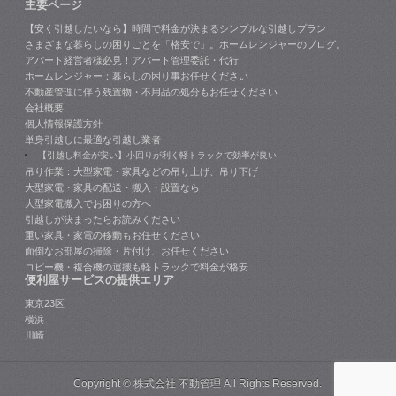
主要ページ
【安く引越したいなら】時間で料金が決まるシンプルな引越しプラン
さまざまな暮らしの困りごとを「格安で」。ホームレンジャーのブログ。
アパート経営者様必見！アパート管理委託・代行
ホームレンジャー：暮らしの困り事お任せください
不動産管理に伴う残置物・不用品の処分もお任せください
会社概要
個人情報保護方針
単身引越しに最適な引越し業者
【引越し料金が安い】小回りが利く軽トラックで効率が良い
吊り作業：大型家電・家具などの吊り上げ、吊り下げ
大型家電・家具の配送・搬入・設置なら
大型家電搬入でお困りの方へ
引越しが決まったらお読みください
重い家具・家電の移動もお任せください
面倒なお部屋の掃除・片付け、お任せください
コピー機・複合機の運搬も軽トラックで料金が格安
便利屋サービスの提供エリア
東京23区
横浜
川崎
Copyright ©
株式会社 不動管理
All Rights Reserved.