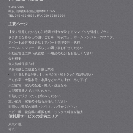
〒241-0803
神奈川県横浜市旭区川井本町109-5
TEL 045-465-6857 / FAX 050-3588-3564
主要ページ
【安く引越したいなら】時間で料金が決まるシンプルな引越しプラン
さまざまな暮らしの困りごとを「格安で」。ホームレンジャーのブログ。
アパート経営者様必見！アパート管理委託・代行
ホームレンジャー：暮らしの困り事お任せください
不動産管理に伴う残置物・不用品の処分もお任せください
会社概要
個人情報保護方針
単身引越しに最適な引越し業者
【引越し料金が安い】小回りが利く軽トラックで効率が良い
吊り作業：大型家電・家具などの吊り上げ、吊り下げ
大型家電・家具の配送・搬入・設置なら
大型家電搬入でお困りの方へ
引越しが決まったらお読みください
重い家具・家電の移動もお任せください
面倒なお部屋の掃除・片付け、お任せください
コピー機・複合機の運搬も軽トラックで料金が格安
便利屋サービスの提供エリア
東京23区
横浜