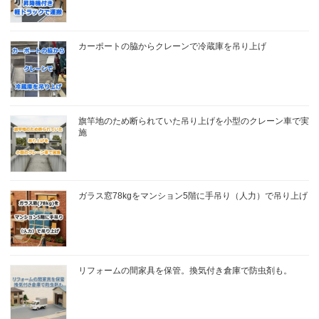
カーポートの脇からクレーンで冷蔵庫を吊り上げ
旗竿地のため断られていた吊り上げを小型のクレーン車で実
施
ガラス窓78kgをマンション5階に手吊り（人力）で吊り上げ
リフォームの間家具を保管。換気付き倉庫で防虫剤も。