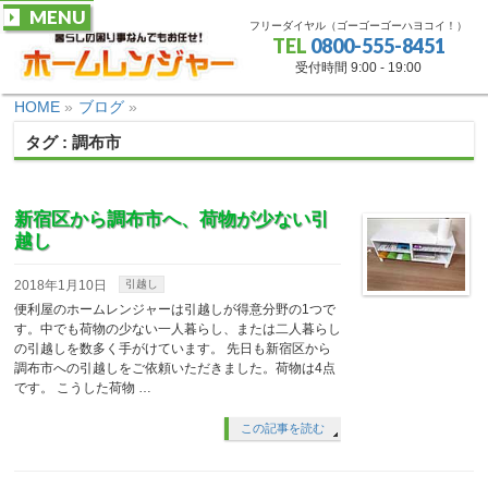
MENU
フリーダイヤル（ゴーゴーゴーハヨコイ！）
TEL
0800-555-8451
受付時間 9:00 - 19:00
HOME
»
ブログ
»
タグ : 調布市
新宿区から調布市へ、荷物が少ない引
越し
2018年1月10日
引越し
便利屋のホームレンジャーは引越しが得意分野の1つで
す。中でも荷物の少ない一人暮らし、または二人暮らし
の引越しを数多く手がけています。 先日も新宿区から
調布市への引越しをご依頼いただきました。荷物は4点
です。 こうした荷物 …
この記事を読む