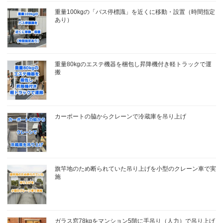
重量100kgの「バス停標識」を近くに移動・設置（時間指定
あり）
重量80kgのエステ機器を梱包し昇降機付き軽トラックで運
搬
カーポートの脇からクレーンで冷蔵庫を吊り上げ
旗竿地のため断られていた吊り上げを小型のクレーン車で実
施
ガラス窓78kgをマンション5階に手吊り（人力）で吊り上げ