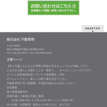
PAGETOP
株式会社 不動管理
〒241-0803
神奈川県横浜市旭区川井本町109-5
TEL 045-465-6857 / FAX 050-3588-3564
主要ページ
【安く引越したいなら】時間で料金が決まるシンプルな引越しプラン
さまざまな暮らしの困りごとを「格安で」。ホームレンジャーのブログ。
アパート経営者様必見！アパート管理委託・代行
ホームレンジャー：暮らしの困り事お任せください
不動産管理に伴う残置物・不用品の処分もお任せください
会社概要
個人情報保護方針
単身引越しに最適な引越し業者
【引越し料金が安い】小回りが利く軽トラックで効率が良い
吊り作業：大型家電・家具などの吊り上げ、吊り下げ