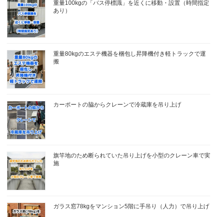
重量100kgの「バス停標識」を近くに移動・設置（時間指定
あり）
重量80kgのエステ機器を梱包し昇降機付き軽トラックで運
搬
カーポートの脇からクレーンで冷蔵庫を吊り上げ
旗竿地のため断られていた吊り上げを小型のクレーン車で実
施
ガラス窓78kgをマンション5階に手吊り（人力）で吊り上げ