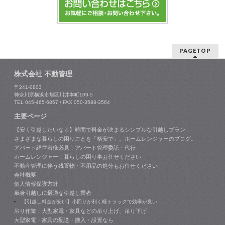
PAGETOP
株式会社 不動管理
〒241-0803
神奈川県横浜市旭区川井本町109-5
TEL 045-465-6857 / FAX 050-3588-3564
主要ページ
【安く引越したいなら】時間で料金が決まるシンプルな引越しプラン
さまざまな暮らしの困りごとを「格安で」。ホームレンジャーのブログ。
アパート経営者様必見！アパート管理委託・代行
ホームレンジャー：暮らしの困り事お任せください
不動産管理に伴う残置物・不用品の処分もお任せください
会社概要
個人情報保護方針
単身引越しに最適な引越し業者
【引越し料金が安い】小回りが利く軽トラックで効率が良い
吊り作業：大型家電・家具などの吊り上げ、吊り下げ
大型家電・家具の配送・搬入・設置なら