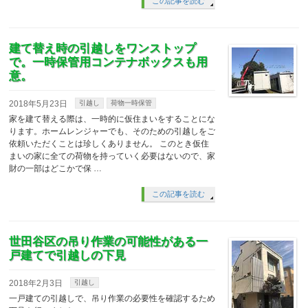
この記事を読む
建て替え時の引越しをワンストップ
で。一時保管用コンテナボックスも用
意。
2018年5月23日
引越し
荷物一時保管
家を建て替える際は、一時的に仮住まいをすることにな
ります。ホームレンジャーでも、そのための引越しをご
依頼いただくことは珍しくありません。 このとき仮住
まいの家に全ての荷物を持っていく必要はないので、家
財の一部はどこかで保 …
この記事を読む
世田谷区の吊り作業の可能性がある一
戸建てで引越しの下見
2018年2月3日
引越し
一戸建ての引越しで、吊り作業の必要性を確認するため