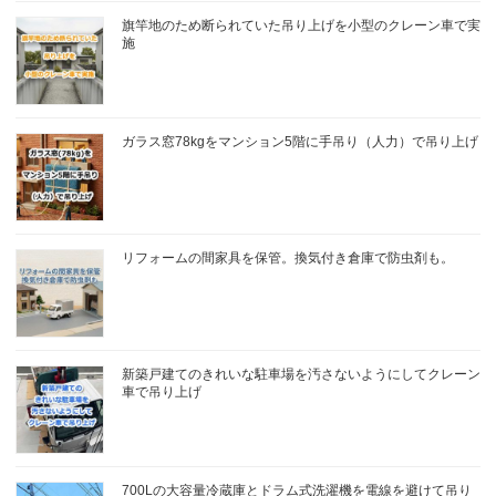
旗竿地のため断られていた吊り上げを小型のクレーン車で実
施
ガラス窓78kgをマンション5階に手吊り（人力）で吊り上げ
リフォームの間家具を保管。換気付き倉庫で防虫剤も。
新築戸建てのきれいな駐車場を汚さないようにしてクレーン
車で吊り上げ
700Lの大容量冷蔵庫とドラム式洗濯機を電線を避けて吊り