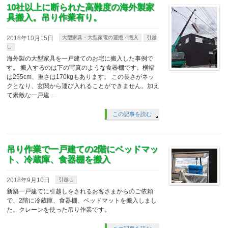
10社以上に断られた高難度の海外製家
具搬入。吊り作業有り。
2018年10月15日
大型家具・大型家電の運搬・搬入
引越
し
海外製の大型家具を一戸建てのお宅に搬入した事例で
す。 搬入するのは下の写真のような食器棚です。横幅
は255cm、重さは170kgもあります。 この長さがネッ
クとなり、玄関から運び入れることができません。加え
て素敵な一戸建 …
この記事を読む
吊り作業で一戸建ての2階にベッドマッ
ト、冷蔵庫、食器棚を搬入
2018年9月10日
引越し
新築一戸建てに引越しをされるお客さまからのご依頼
で、2階に冷蔵庫、食器棚、ベッドマットを搬入しまし
た。クレーンを使った吊り作業です。