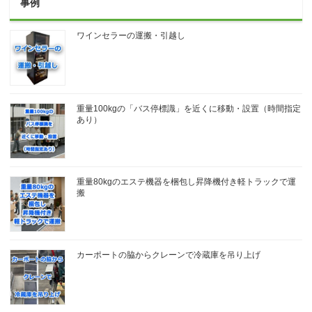
事例
ワインセラーの運搬・引越し
重量100kgの「バス停標識」を近くに移動・設置（時間指定
あり）
重量80kgのエステ機器を梱包し昇降機付き軽トラックで運
搬
カーポートの脇からクレーンで冷蔵庫を吊り上げ