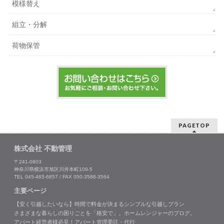
模様替え
組立・分解
荷物保管
PAGETOP
株式会社 不動管理
〒241-0803
神奈川県横浜市旭区川井本町109-5
TEL 045-465-6857 / FAX 050-3588-3564
主要ページ
【安く引越したいなら】時間で料金が決まるシンプルな引越しプラン
さまざまな暮らしの困りごとを「格安で」。ホームレンジャーのブログ。
アパート経営者様必見！アパート管理委託・代行