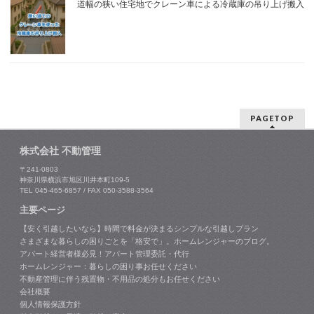
道幅の狭い住宅地でクレーン車による冷蔵庫の吊り上げ搬入
PAGETOP
株式会社 不動管理
〒241-0803
神奈川県横浜市旭区川井本町109-5
TEL 045-465-6857 / FAX 050-3588-3564
主要ページ
【安く引越したいなら】時間で料金が決まるシンプルな引越しプラン
さまざまな暮らしの困りごとを「格安で」。ホームレンジャーのブログ。
アパート経営者様必見！アパート管理委託・代行
ホームレンジャー：暮らしの困り事お任せください
不動産管理に伴う残置物・不用品の処分もお任せください
会社概要
個人情報保護方針