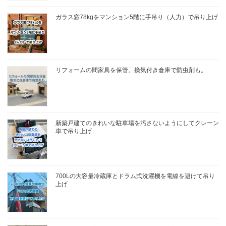
ガラス窓78kgをマンション5階に手吊り（人力）で吊り上げ
リフォームの間家具を保管。換気付き倉庫で防虫剤も。
新築戸建てのきれいな駐車場を汚さないようにしてクレーン
車で吊り上げ
700Lの大容量冷蔵庫とドラム式洗濯機を電線を避けて吊り
上げ