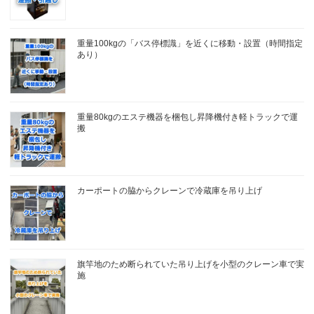
重量100kgの「バス停標識」を近くに移動・設置（時間指定
あり）
重量80kgのエステ機器を梱包し昇降機付き軽トラックで運
搬
カーポートの脇からクレーンで冷蔵庫を吊り上げ
旗竿地のため断られていた吊り上げを小型のクレーン車で実
施