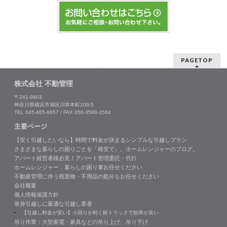
PAGETOP
株式会社 不動管理
〒241-0803
神奈川県横浜市旭区川井本町109-5
TEL 045-465-6857 / FAX 050-3588-3564
主要ページ
【安く引越したいなら】時間で料金が決まるシンプルな引越しプラン
さまざまな暮らしの困りごとを「格安で」。ホームレンジャーのブログ。
アパート経営者様必見！アパート管理委託・代行
ホームレンジャー：暮らしの困り事お任せください
不動産管理に伴う残置物・不用品の処分もお任せください
会社概要
個人情報保護方針
単身引越しに最適な引越し業者
【引越し料金が安い】小回りが利く軽トラックで効率が良い
吊り作業：大型家電・家具などの吊り上げ、吊り下げ