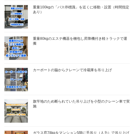
重量100kgの「バス停標識」を近くに移動・設置（時間指定
あり）
重量80kgのエステ機器を梱包し昇降機付き軽トラックで運
搬
カーポートの脇からクレーンで冷蔵庫を吊り上げ
旗竿地のため断られていた吊り上げを小型のクレーン車で実
施
ガラス窓78kgをマンション5階に手吊り（人力）で吊り上げ