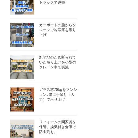
トラックで運搬
カーポートの脇からク
レーンで冷蔵庫を吊り
上げ
旗竿地のため断られて
いた吊り上げを小型の
クレーン車で実施
ガラス窓78kgをマンシ
ョン5階に手吊り（人
力）で吊り上げ
リフォームの間家具を
保管。換気付き倉庫で
防虫剤も。