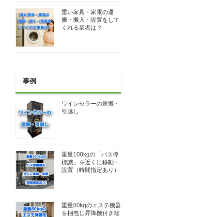
重い家具・家電の運
搬・搬入・設置をして
くれる業者は？
事例
ワインセラーの運搬・
引越し
重量100kgの「バス停
標識」を近くに移動・
設置（時間指定あり）
重量80kgのエステ機器
を梱包し昇降機付き軽