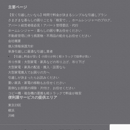
主要ページ
【安く引越したいなら】時間で料金が決まるシンプルな引越しプラン
さまざまな暮らしの困りごとを「格安で」。ホームレンジャーのブログ。
アパート経営者様必見！アパート管理委託・代行
ホームレンジャー：暮らしの困り事お任せください
不動産管理に伴う残置物・不用品の処分もお任せください
会社概要
個人情報保護方針
単身引越しに最適な引越し業者
【引越し料金が安い】小回りが利く軽トラックで効率が良い
吊り作業：大型家電・家具などの吊り上げ、吊り下げ
大型家電・家具の配送・搬入・設置なら
大型家電搬入でお困りの方へ
引越しが決まったらお読みください
重い家具・家電の移動もお任せください
面倒なお部屋の掃除・片付け、お任せください
コピー機・複合機の運搬も軽トラックで料金が格安
便利屋サービスの提供エリア
東京23区
横浜
川崎