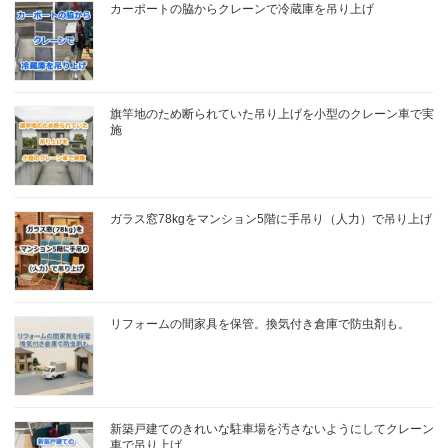
カーポートの脇からクレーンで冷蔵庫を吊り上げ
旗竿地のため断られていた吊り上げを小型のクレーン車で実
施
ガラス窓78kgをマンション5階に手吊り（人力）で吊り上げ
リフォームの間家具を保管。換気付き倉庫で防虫剤も。
新築戸建てのきれいな駐車場を汚さないようにしてクレーン
車で吊り上げ