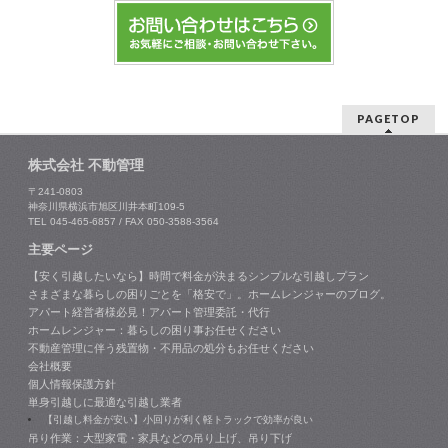
PAGETOP
株式会社 不動管理
〒241-0803
神奈川県横浜市旭区川井本町109-5
TEL 045-465-6857 / FAX 050-3588-3564
主要ページ
【安く引越したいなら】時間で料金が決まるシンプルな引越しプラン
さまざまな暮らしの困りごとを「格安で」。ホームレンジャーのブログ。
アパート経営者様必見！アパート管理委託・代行
ホームレンジャー：暮らしの困り事お任せください
不動産管理に伴う残置物・不用品の処分もお任せください
会社概要
個人情報保護方針
単身引越しに最適な引越し業者
【引越し料金が安い】小回りが利く軽トラックで効率が良い
吊り作業：大型家電・家具などの吊り上げ、吊り下げ