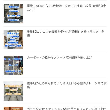
重量100kgの「バス停標識」を近くに移動・設置（時間指定
あり）
重量80kgのエステ機器を梱包し昇降機付き軽トラックで運
搬
カーポートの脇からクレーンで冷蔵庫を吊り上げ
旗竿地のため断られていた吊り上げを小型のクレーン車で実
施
ガラス窓78kgをマンション5階に手吊り（人力）で吊り上げ