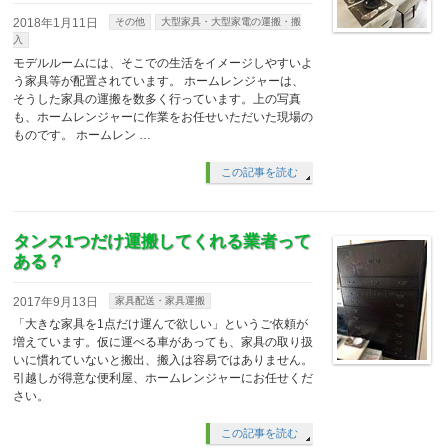
2018年1月11日
その他
大型家具・大型家電の運搬・搬
入
モデルルームには、そこでの生活をイメージしやすいよ
う家具等が配置されています。 ホームレンジャーは、
そうした家具の運搬を数多く行っています。上の写真
も、ホームレンジャーに作業をお任せいただいた現場の
ものです。 ホームレン …
この記事を読む
タンス1つだけ運搬してくれる業者って
ある？
2017年9月13日
家具配送・家具運搬
「大きな家具を1点だけ運んで欲しい」というご依頼が
増えています。仮に運べる車があっても、家具の取り扱
いに慣れていないと搬出、搬入は容易ではありません。
引越しが得意な便利屋、ホームレンジャーにお任せくだ
さい。
この記事を読む