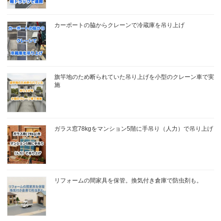
カーポートの脇からクレーンで冷蔵庫を吊り上げ
旗竿地のため断られていた吊り上げを小型のクレーン車で実
施
ガラス窓78kgをマンション5階に手吊り（人力）で吊り上げ
リフォームの間家具を保管。換気付き倉庫で防虫剤も。