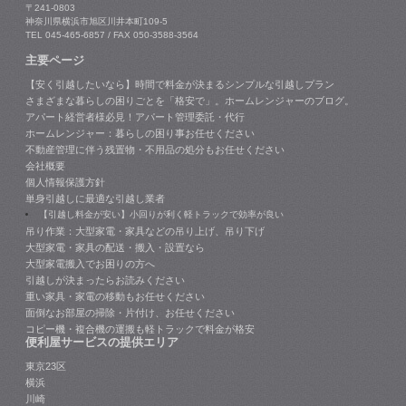
〒241-0803
神奈川県横浜市旭区川井本町109-5
TEL 045-465-6857 / FAX 050-3588-3564
主要ページ
【安く引越したいなら】時間で料金が決まるシンプルな引越しプラン
さまざまな暮らしの困りごとを「格安で」。ホームレンジャーのブログ。
アパート経営者様必見！アパート管理委託・代行
ホームレンジャー：暮らしの困り事お任せください
不動産管理に伴う残置物・不用品の処分もお任せください
会社概要
個人情報保護方針
単身引越しに最適な引越し業者
【引越し料金が安い】小回りが利く軽トラックで効率が良い
吊り作業：大型家電・家具などの吊り上げ、吊り下げ
大型家電・家具の配送・搬入・設置なら
大型家電搬入でお困りの方へ
引越しが決まったらお読みください
重い家具・家電の移動もお任せください
面倒なお部屋の掃除・片付け、お任せください
コピー機・複合機の運搬も軽トラックで料金が格安
便利屋サービスの提供エリア
東京23区
横浜
川崎