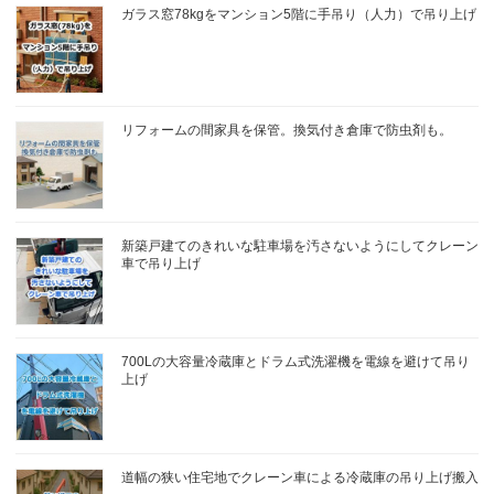
ガラス窓78kgをマンション5階に手吊り（人力）で吊り上げ
リフォームの間家具を保管。換気付き倉庫で防虫剤も。
新築戸建てのきれいな駐車場を汚さないようにしてクレーン
車で吊り上げ
700Lの大容量冷蔵庫とドラム式洗濯機を電線を避けて吊り
上げ
道幅の狭い住宅地でクレーン車による冷蔵庫の吊り上げ搬入