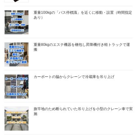
重量100kgの「バス停標識」を近くに移動・設置（時間指定
あり）
重量80kgのエステ機器を梱包し昇降機付き軽トラックで運
搬
カーポートの脇からクレーンで冷蔵庫を吊り上げ
旗竿地のため断られていた吊り上げを小型のクレーン車で実
施