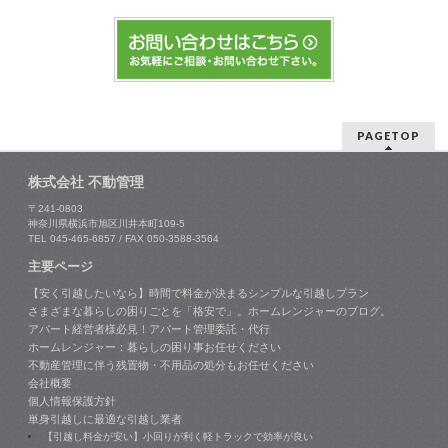
PAGETOP
株式会社 不動管理
〒241-0803
神奈川県横浜市旭区川井本町109-5
TEL 045-465-6857 / FAX 050-3588-3564
主要ページ
【安く引越したいなら】時間で料金が決まるシンプルな引越しプラン
さまざまな暮らしの困りごとを「格安で」。ホームレンジャーのブログ。
アパート経営者様必見！アパート管理委託・代行
ホームレンジャー：暮らしの困り事お任せください
不動産管理に伴う残置物・不用品の処分もお任せください
会社概要
個人情報保護方針
単身引越しに最適な引越し業者
【引越し料金が安い】小回りが利く軽トラックで効率が良い