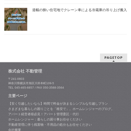
道幅の狭い住宅地でクレーン車による冷蔵庫の吊り上げ搬入
PAGETOP
株式会社 不動管理
〒241-0803
神奈川県横浜市旭区川井本町109-5
TEL 045-465-6857 / FAX 050-3588-3564
主要ページ
【安く引越したいなら】時間で料金が決まるシンプルな引越しプラン
さまざまな暮らしの困りごとを「格安で」。ホームレンジャーのブログ。
アパート経営者様必見！アパート管理委託・代行
ホームレンジャー：暮らしの困り事お任せください
不動産管理に伴う残置物・不用品の処分もお任せください
会社概要