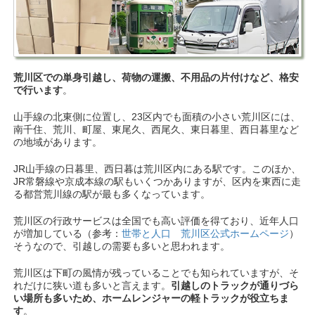
荒川区での単身引越し、荷物の運搬、不用品の片付けなど、格安
で行います
。
山手線の北東側に位置し、23区内でも面積の小さい荒川区には、
南千住、荒川、町屋、東尾久、西尾久、東日暮里、西日暮里など
の地域があります。
JR山手線の日暮里、西日暮は荒川区内にある駅です。このほか、
JR常磐線や京成本線の駅もいくつかありますが、区内を東西に走
る都営荒川線の駅が最も多くなっています。
荒川区の行政サービスは全国でも高い評価を得ており、近年人口
が増加している（参考：
世帯と人口 荒川区公式ホームページ
）
そうなので、引越しの需要も多いと思われます。
荒川区は下町の風情が残っていることでも知られていますが、そ
れだけに狭い道も多いと言えます。
引越しのトラックが通りづら
い場所も多いため、ホームレンジャーの軽トラックが役立ちま
す
。