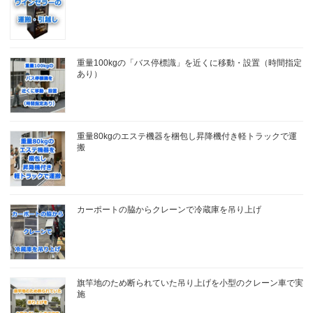
重量100kgの「バス停標識」を近くに移動・設置（時間指定
あり）
重量80kgのエステ機器を梱包し昇降機付き軽トラックで運
搬
カーポートの脇からクレーンで冷蔵庫を吊り上げ
旗竿地のため断られていた吊り上げを小型のクレーン車で実
施