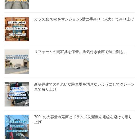
ガラス窓78kgをマンション5階に手吊り（人力）で吊り上げ
リフォームの間家具を保管。換気付き倉庫で防虫剤も。
新築戸建てのきれいな駐車場を汚さないようにしてクレーン
車で吊り上げ
700Lの大容量冷蔵庫とドラム式洗濯機を電線を避けて吊り
上げ