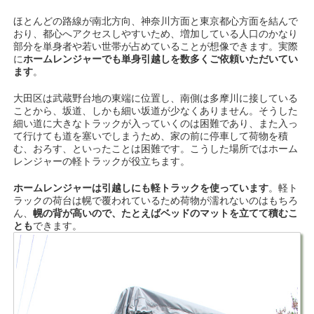
ほとんどの路線が南北方向、神奈川方面と東京都心方面を結んで
おり、都心へアクセスしやすいため、増加している人口のかなり
部分を単身者や若い世帯が占めていることが想像できます。実際
に
ホームレンジャーでも単身引越しを数多くご依頼いただいてい
ます
。
大田区は武蔵野台地の東端に位置し、南側は多摩川に接している
ことから、坂道、しかも細い坂道が少なくありません。そうした
細い道に大きなトラックが入っていくのは困難であり、また入っ
て行けても道を塞いでしまうため、家の前に停車して荷物を積
む、おろす、といったことは困難です。こうした場所ではホーム
レンジャーの軽トラックが役立ちます。
ホームレンジャーは引越しにも軽トラックを使っています
。軽ト
ラックの荷台は幌で覆われているため荷物が濡れないのはもちろ
ん、
幌の背が高いので、たとえばベッドのマットを立てて積むこ
とも
できます。