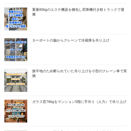
重量80kgのエステ機器を梱包し昇降機付き軽トラックで運
搬
カーポートの脇からクレーンで冷蔵庫を吊り上げ
旗竿地のため断られていた吊り上げを小型のクレーン車で実
施
ガラス窓78kgをマンション5階に手吊り（人力）で吊り上げ