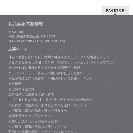
PAGETOP
株式会社 不動管理
〒241-0803
神奈川県横浜市旭区川井本町109-5
TEL 045-465-6857 / FAX 050-3588-3564
主要ページ
【安く引越したいなら】時間で料金が決まるシンプルな引越しプラン
さまざまな暮らしの困りごとを「格安で」。ホームレンジャーのブログ。
アパート経営者様必見！アパート管理委託・代行
ホームレンジャー：暮らしの困り事お任せください
不動産管理に伴う残置物・不用品の処分もお任せください
会社概要
個人情報保護方針
単身引越しに最適な引越し業者
【引越し料金が安い】小回りが利く軽トラックで効率が良い
吊り作業：大型家電・家具などの吊り上げ、吊り下げ
大型家電・家具の配送・搬入・設置なら
大型家電搬入でお困りの方へ
引越しが決まったらお読みください
重い家具・家電の移動もお任せください
面倒なお部屋の掃除・片付け、お任せください