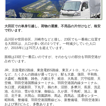
大田区での単身引越し、荷物の運搬、不用品の片付けなど、格安
で行います
。
品川区や世田谷区、川崎市などと接し、23区でも一番南に位置す
る大田区は、人口が多い区の1つです。一時減少していた人口
が、2015年には70万人を超えています。
面積は23区で一番広いのですが、そのかなりの部分を羽田空港が
占めています。
JR、京急電鉄2路線、東急電鉄5路線、東京メトロ、モノレール
など、たくさんの路線が通っており、駅も大森、蒲田、平和島、
大森町、梅屋敷、雑色、六郷土手、糀谷、大鳥居、穴守稲荷、天
空橋、羽田空港国際線ターミナル、羽田空港国内線ターミナル、
矢口渡、武蔵新田、下丸子、鵜の木、沼部、多摩川、長原、洗足
池、石川台、雪が谷大塚、御嶽山、久が原、千鳥町、池上、蓮
沼、北千束、大岡山、田園調布、馬込、西馬込、流通センター、
昭和島、整備場、羽田空港国際線ビル、新整備場、 羽田空港第1
および第2ビルと、多数あります。