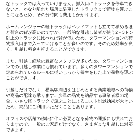
なトラックでは入っていけません。搬入口にトラックを停車でき
ないと、かなり離れた場所に駐車したトラックまで荷物を運ぶこ
とになるため、その分時間も費用もかかります。
ホームレンジャーの軽トラックはベッドマットも立てて積めるほ
ど荷台の背が高いのですが、一般的な引越し業者が使う2～3トン
以上のトラックに比べれば背が低いため、タワーマンションの荷
物搬入口まで入っていけることが多いのです。そのため効率が良
く、引越し料金も抑えることができます。
また、引越し経験の豊富なスタッフが多いため、タワーマンショ
ンでの引越し作業にも慣れています。多くのタワーマンションで
定められているルールに従いしっかり養生をした上で荷物を運ぶ
ことができます。
引越しだけでなく、横浜駅周辺をはじめとする商業地域への荷物
や商品の配達も承ります。少量の品物を納品する事業者様の場
合、小さな軽トラックで運ぶことによるコスト削減効果が大きい
ため、納品にご利用いただくこともあります。
オフィスや店舗の移転に伴い必要となる荷物の運搬にも慣れてお
りますので、一般のご家庭だけでなく、さまざまな引越しに対応
できます。