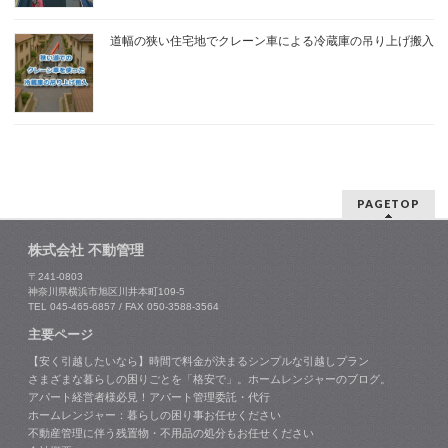
道幅の狭い住宅地でクレーン車による冷蔵庫の吊り上げ搬入
PAGETOP
株式会社 不動管理
〒241-0803
神奈川県横浜市旭区川井本町109-5
TEL 045-465-6857 / FAX 050-3588-3564
主要ページ
【安く引越したいなら】時間で料金が決まるシンプルな引越しプラン
さまざまな暮らしの困りごとを「格安で」。ホームレンジャーのブログ。
アパート経営者様必見！アパート管理委託・代行
ホームレンジャー：暮らしの困り事お任せください
不動産管理に伴う残置物・不用品の処分もお任せください