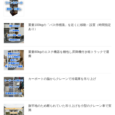
重量100kgの「バス停標識」を近くに移動・設置（時間指定
あり）
重量80kgのエステ機器を梱包し昇降機付き軽トラックで運
搬
カーポートの脇からクレーンで冷蔵庫を吊り上げ
旗竿地のため断られていた吊り上げを小型のクレーン車で実
施